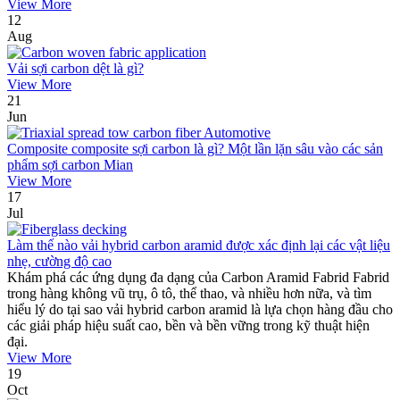
View More
12
Aug
Vải sợi carbon dệt là gì?
View More
21
Jun
Composite composite sợi carbon là gì? Một lần lặn sâu vào các sản
phẩm sợi carbon Mian
View More
17
Jul
Làm thế nào vải hybrid carbon aramid được xác định lại các vật liệu
nhẹ, cường độ cao
Khám phá các ứng dụng đa dạng của Carbon Aramid Fabrid Fabrid
trong hàng không vũ trụ, ô tô, thể thao, và nhiều hơn nữa, và tìm
hiểu lý do tại sao vải hybrid carbon aramid là lựa chọn hàng đầu cho
các giải pháp hiệu suất cao, bền và bền vững trong kỹ thuật hiện
đại.
View More
19
Oct