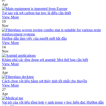
07
Apr
Tại sao vải sợi carbon hai trục là điều cần thiết
View More
19
Nov
Hướng dẫn làm việc của người mới bắt đầu
View More
14
Nov
Khám phá các ứng dụng sợi aramid: Mọi thứ bạn cần biết
View More
30
Apr
Cách chọn vật liệu bằng sợi thủy tinh tốt nhất cho thuyền
View More
27
Apr
Vai trò của vật liệu tổng hợp y sinh trong y học hiện đại: Hướng dẫn