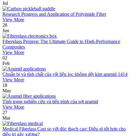
Jul
Research Progress and Application of Polyimide Fiber
View More
28
Jun
Fiberglass Prepreg: The Ultimate Guide to High-Performance
Composites
View More
02
Feb
Chuẩn bị và tính chất của vật liệu lọc không dệt kim aramid 1414
View More
18
May
Tình trạng nghiên cứu và tiến trình của sợi aramid
View More
27
Mar
Medical Fiberlass Cast so với đúc thạch cao: Điều gì tốt hơn cho
điều trị gãy xương?