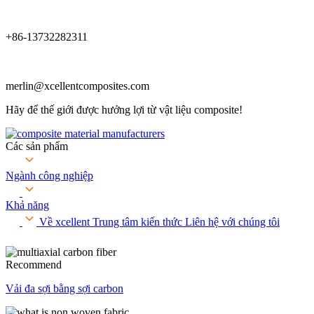
+86-13732282311
merlin@xcellentcomposites.com
Hãy để thế giới được hưởng lợi từ vật liệu composite!
Các sản phẩm
Ngành công nghiệp
Khả năng
Về xcellent
Trung tâm kiến ​​thức
Liên hệ với chúng tôi
Recommend
Vải đa sợi bằng sợi carbon