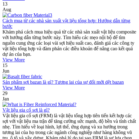
13
Aug
Cách mua từ các nhà sản xuất vật liệu tổng hợp: Hướng dẫn từng
bước
Khám phá cách mua hiệu quả từ các nhà sản xuất vật liệu composite
với hướng dẫn từng bước này. Tìm hiểu các mẹo nội bộ để tìm
nguồn cung ứng các loại vải sợi hiệu suất cao, đánh giá các công ty
vật liệu tổng hợp và đàm phán các điều khoản để nâng cao kết quả
dự án của bạn.
View More
15
Jun
Sản phẩm sợi bazan là gì? Tương lai của sự đổi mới dệt bazan
View More
29
Jan
Vật liệu gia cố sợi là gì?
Vật liệu gia cố sợi (FRM) là vật liệu tổng hợp tiên tiến kết hợp các
sợi với vật liệu ma trận để tăng cường sức mạnh, độ bền và tính chất
nhẹ. Tìm hiểu về loại hình, lợi thế, ứng dụng và xu hướng trong
tương lai của họ trong các ngành công nghiệp như hàng không vũ
trụ, ô tô và xây dựng. Khám phá lý do tại sao FRM là sự lựa chọn