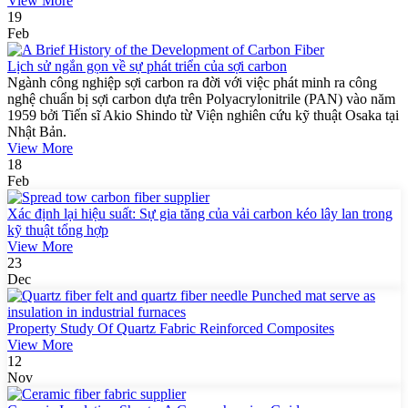
View More
19
Feb
Lịch sử ngắn gọn về sự phát triển của sợi carbon
Ngành công nghiệp sợi carbon ra đời với việc phát minh ra công
nghệ chuẩn bị sợi carbon dựa trên Polyacrylonitrile (PAN) vào năm
1959 bởi Tiến sĩ Akio Shindo từ Viện nghiên cứu kỹ thuật Osaka tại
Nhật Bản.
View More
18
Feb
Xác định lại hiệu suất: Sự gia tăng của vải carbon kéo lây lan trong
kỹ thuật tổng hợp
View More
23
Dec
Property Study Of Quartz Fabric Reinforced Composites
View More
12
Nov