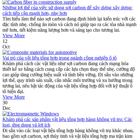
Những lợi thế của việc sử dụng sợi carbon để xây dựng xây dựng:
cách tiếp cận mạnh hơn, nhẹ hơn
Tìm hiểu làm thế nào sợi carbon đang định hình lại kiến ​​trúc với các
đặc tính nhẹ, chống ăn mòn và cách nó giúp tạo ra các tòa nhà mạnh
mẽ hơn, tiết kiệm năng lượng hơn và sáng tạo cho tương lai.
View More
12
Oct
Vai trò của vật liệu tổng hợp trong ngành công nghiệp ô tô
Khám phá cách các vật liệu như sợi carbon đang cách mạng hóa
thiết kế xe bằng cách cung cấp các lựa chọn thay thế nhẹ, cường độ
cao giúp tăng cường hiệu suất và tính bền vững. Đi sâu vào những
lợi thế, quy trình sản xuất, cân nhắc môi trường và xu hướng trong
tương lai, nêu bật tác động của vật liệu tổng hợp đối với kỹ thuật ô
tô hiện đại.
View More
30
Dec
Khám phá các sản phẩm vật liệu tổng hợp hàng không vũ trụ: Các
loại, ứng dụng và lợi ích
Đi sâu vào các loại vật liệu tổng hợp hàng không vũ trụ khác nhau,
bao gồm sợi carbon, sợi thủy tinh và vật liệu tổng hợp ma trận kim