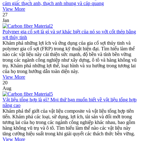
cảm giác thạch anh, thạch anh nhung và cáp quang
View More
27
Jan
Polymer gia cố sợi là gì và sự khác biệt của nó so với cốt thép bằng
sợi thủy tinh
Khám phá những lợi ích và ứng dụng của gia cố sợi thủy tinh và
polymer gia cố sợi (FRP) trong kỹ thuật hiện đại. Tìm hiểu làm thế
nào các vật liệu này cải thiện sức mạnh, độ bền và tính bền vững
trong các ngành công nghiệp như xây dựng, ô tô và hàng không vũ
trụ. Khám phá những lợi thế, loại hình và xu hướng trong tương lai
của họ trong hướng dẫn toàn diện này.
View More
20
Aug
Vật liệu tổng hợp là gì? Mọi thứ bạn muốn biết về vật liệu tổng hợp
nâng cao
Khám phá thế giới của vật liệu composite và vật liệu tổng hợp tiên
tiến. Khám phá các loại, sử dụng, lợi ích, tài sản và đổi mới trong
tương lai của họ trong các ngành công nghiệp khác nhau, bao gồm
hàng không vũ trụ và ô tô. Tìm hiểu làm thế nào các vật liệu này
tăng cường hiệu suất trong khi giải quyết các thách thức bền vững.
View More