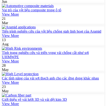
Jun
Vai trò của vật liệu composite trong ô tô
View More
21
Mar
Tiến trình nghiên cứu của vật liệu chống stab linh hoạt của Aramid
View More
13
Aug
Tình trạng nghiên cứu và triển vọng vải chống cắt như sợi
UHMWPE
View More
28
May
Các tính năng của vải sợi thạch anh cho các ứng dụng khác nhau
View More
23
May
Giới thiệu về vải lưới 3D và vải dệt kim 3D
View More