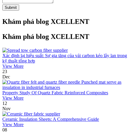
Submit
Khám phá blog XCELLENT
Khám phá blog XCELLENT
Xác định lại hiệu suất: Sự gia tăng của vải carbon kéo lây lan trong
kỹ thuật tổng hợp
View More
23
Dec
Property Study Of Quartz Fabric Reinforced Composites
View More
12
Nov
Ceramic Insulation Sheets: A Comprehensive Guide
View More
08