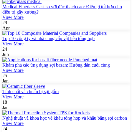
Medical Fiberlass Cast so với đúc thạch cao: Điều gì tốt hơn cho
điều trị gãy xương?
View More
29
Apr
Top 10 công ty và nhà cung cấp vật liệu tổng hợp
View More
24
Jun
Khám phá các ứng dụng sợi bazan: Hướng dẫn cuối cùng
View More
25
Jan
Tính chất và chuẩn bị sợi gốm
View More
18
Jan
Nghệ thuật và khoa học về khâu tổng hợp và khâu bằng sợi carbon
View More
24