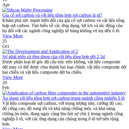
Apr
Gia cố sợi carbon và vật liệu tổng hợp sợi carbon là gì?
Khám phá sức mạnh biến đổi của gia cố sợi carbon và vật liệu tổng
hợp sợi carbon. Tìm hiểu về các ứng dụng, lợi ích và tác động của
họ đối với các ngành công nghiệp từ hàng không vũ trụ đến ô tô.
View More
25
Oct
Sự phát triển và ứng dụng của vật liệu tổng hợp dệt 2,5d
Được phân loại từ góc độ cấu trúc trên không, vật liệu composite
dệt may có thể được chia thành hai loại chính: vật liệu composite dệt
hai chiều và vật liệu composite dệt ba chiều.
View More
20
Feb
Áp dụng vật liệu tổng hợp sợi carbon trong ngành công nghiệp ô tô
Vật liệu composite sợi carbon, với trọng lượng nhẹ, cường độ cao,
độ cứng cao, độ rung tốt và khả năng chống mỏi, và khả năng
chống ăn mòn, đang ngày càng thu hút sự chú ý trong ngành công
nghiệp ô tô, với các ứng dụng của chúng trong ô tô trở nên rộng
hơn.