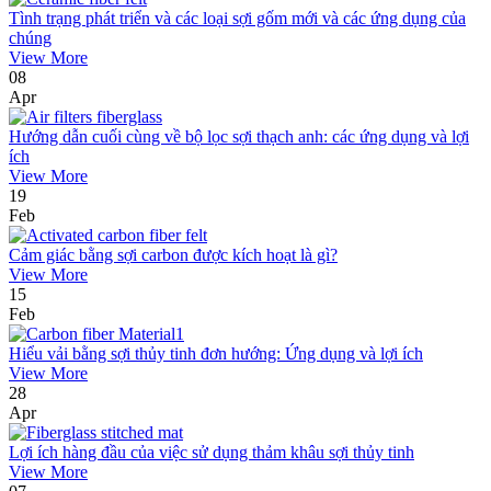
Tình trạng phát triển và các loại sợi gốm mới và các ứng dụng của
chúng
View More
08
Apr
Hướng dẫn cuối cùng về bộ lọc sợi thạch anh: các ứng dụng và lợi
ích
View More
19
Feb
Cảm giác bằng sợi carbon được kích hoạt là gì?
View More
15
Feb
Hiểu vải bằng sợi thủy tinh đơn hướng: Ứng dụng và lợi ích
View More
28
Apr
Lợi ích hàng đầu của việc sử dụng thảm khâu sợi thủy tinh
View More