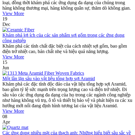
loại, đồng thời khám phá các ứng dụng đa dạng của chúng trong
hàng không thương mại, hàng không quân sự, thăm dò không gian.
View More
19
Dec
Khám phá lợi ích của các sản phẩm sợi gốm trong các ứng dụng
công nghiệp
Khám phá các tính chất đặc biệt của cách nhiệt sợi gốm, bao gồm
điện trở nhiệt cao, bản chất nhẹ và hiệu quả năng lượng.
View More
15
Jun
Một lần lặn sâu vào vật liệu tổng hợp sợi Aramid
Khám phá các đặc tính độc đáo của vật liệu tổng hợp sợi Aramid,
bao gồm tỷ lệ sức mạnh trên trọng lượng cao và điện trở nhiệt. Đi
sâu vào các ứng dụng đa dạng của họ trong các ngành công nghiệp
như hàng không vũ trụ, ô tô và thiết bị bảo vệ và phát hiện ra các xu
hướng mới nổi đang định hình tương lai của vật liệu Aramid.
View More
08
Apr
Các ứng dụng nhiều mặt của thạch anh: Những hiểu biết sâu sắc về