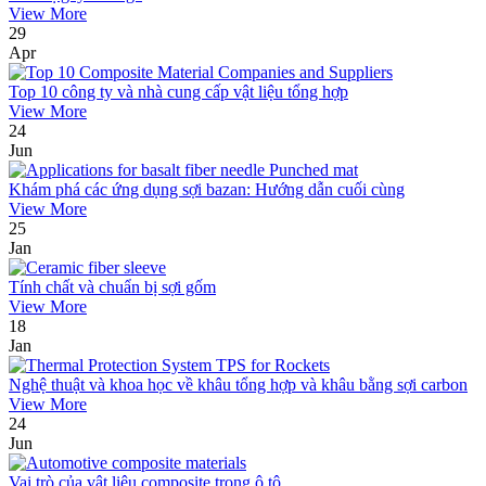
View More
29
Apr
Top 10 công ty và nhà cung cấp vật liệu tổng hợp
View More
24
Jun
Khám phá các ứng dụng sợi bazan: Hướng dẫn cuối cùng
View More
25
Jan
Tính chất và chuẩn bị sợi gốm
View More
18
Jan
Nghệ thuật và khoa học về khâu tổng hợp và khâu bằng sợi carbon
View More
24
Jun
Vai trò của vật liệu composite trong ô tô