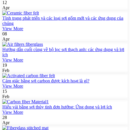
12
Apr
Tình trạng phát triển và các loại sợi gốm mới và các ứng dụng của
chúng
View More
08
Apr
Hướng dẫn cuối cùng về bộ lọc sợi thạch anh: các ứng dụng và lợi
ích
View More
19
Feb
Cảm giác bằng sợi carbon được kích hoạt là gì?
View More
15
Feb
Hiểu vải bằng sợi thủy tinh đơn hướng: Ứng dụng và lợi ích
View More
28
Apr