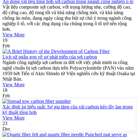
Áp dụng vật liệu tổng hợp sợi carbon trong ngành công nghiệp ô tô
Vật liệu composite sợi carbon, với trọng lượng nhẹ, cường độ cao,
độ cứng cao, độ rung tốt và khả năng chống mỏi, và khả năng
chống ăn mòn, đang ngày càng thu hút sự chú ý trong ngành công
nghiệp ô tô, với các ứng dụng của chúng trong ô tô trở nên rộng
hơn.
View More
19
Feb
Lịch sử ngắn gọn về sự phát triển của sợi carbon
Ngành công nghiệp sợi carbon ra đời với việc phát minh ra công
nghệ chuẩn bị sợi carbon dựa trên Polyacrylonitrile (PAN) vào năm
1959 bởi Tiến sĩ Akio Shindo từ Viện nghiên cứu kỹ thuật Osaka tại
Nhật Bản.
View More
18
Feb
Xác định lại hiệu suất: Sự gia tăng của vải carbon kéo lây lan trong
kỹ thuật tổng hợp
View More
23
Dec