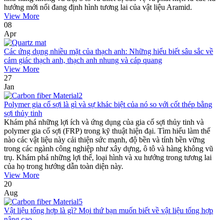
hướng mới nổi đang định hình tương lai của vật liệu Aramid.
View More
08
Apr
Các ứng dụng nhiều mặt của thạch anh: Những hiểu biết sâu sắc về
cảm giác thạch anh, thạch anh nhung và cáp quang
View More
27
Jan
Polymer gia cố sợi là gì và sự khác biệt của nó so với cốt thép bằng
sợi thủy tinh
Khám phá những lợi ích và ứng dụng của gia cố sợi thủy tinh và
polymer gia cố sợi (FRP) trong kỹ thuật hiện đại. Tìm hiểu làm thế
nào các vật liệu này cải thiện sức mạnh, độ bền và tính bền vững
trong các ngành công nghiệp như xây dựng, ô tô và hàng không vũ
trụ. Khám phá những lợi thế, loại hình và xu hướng trong tương lai
của họ trong hướng dẫn toàn diện này.
View More
20
Aug
Vật liệu tổng hợp là gì? Mọi thứ bạn muốn biết về vật liệu tổng hợp
nâng cao