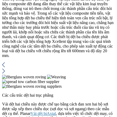
liệu composite dệt đang dần thay thế các vật liệu kim loại truyền
thống, đóng vai trò then chốt trong các thành phần cấu trúc đòi hỏi
sức mạnh và bảo vệ. Trong số các vật liệu composite tiên tiến, vật
liệu tổng hợp dệt ba chiều thể hiện tính toàn vẹn cấu trúc nổi bật, lý
tưởng cho các trường đòi hỏi hiệu suất vật liệu nâng cao, chẳng hạn
như thân máy bay phía trước hoặc cấu trúc đuôi của tàu vũ trụ có
người lái, khớp nối hoặc sửa chữa các thành phần của tên lửa âm
thanh, và cánh quạt động cơ. Các thiết bị dệt ba chiều được phát
triển bởi các vật liệu tổng hợp Xcellent tập trung vào các quá trình
công nghệ của các tấm dệt ba chiều, cho phép sản xuất tự động các
loại vải dệt ba chiều với chiều rộng lên tới 600mm và độ dày 20
mm.
Các cấu trúc dệt hai trục phẳng
Vải dệt hai chiều này được chế tạo bằng cách đan xen hai bộ sợi
được sắp xếp theo chiều dọc (sợi dọc và sợi ngang) theo các mẫu
dệt cụ thể. Planar
Vải dệt biAxial
, dựa trên việc tổ chức dệt may, có