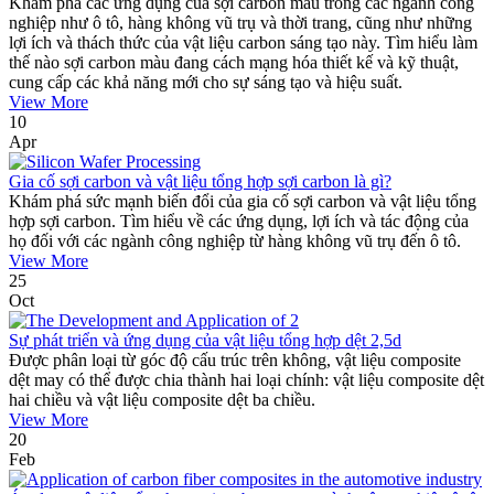
Khám phá các ứng dụng của sợi carbon màu trong các ngành công
nghiệp như ô tô, hàng không vũ trụ và thời trang, cũng như những
lợi ích và thách thức của vật liệu carbon sáng tạo này. Tìm hiểu làm
thế nào sợi carbon màu đang cách mạng hóa thiết kế và kỹ thuật,
cung cấp các khả năng mới cho sự sáng tạo và hiệu suất.
View More
10
Apr
Gia cố sợi carbon và vật liệu tổng hợp sợi carbon là gì?
Khám phá sức mạnh biến đổi của gia cố sợi carbon và vật liệu tổng
hợp sợi carbon. Tìm hiểu về các ứng dụng, lợi ích và tác động của
họ đối với các ngành công nghiệp từ hàng không vũ trụ đến ô tô.
View More
25
Oct
Sự phát triển và ứng dụng của vật liệu tổng hợp dệt 2,5d
Được phân loại từ góc độ cấu trúc trên không, vật liệu composite
dệt may có thể được chia thành hai loại chính: vật liệu composite dệt
hai chiều và vật liệu composite dệt ba chiều.
View More
20
Feb