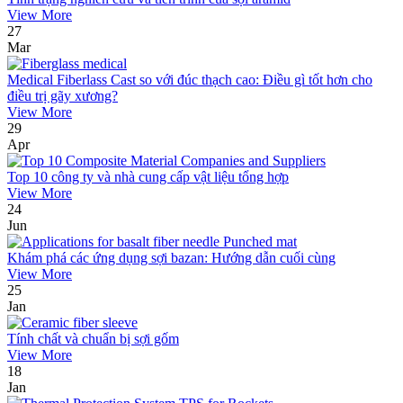
View More
27
Mar
Medical Fiberlass Cast so với đúc thạch cao: Điều gì tốt hơn cho
điều trị gãy xương?
View More
29
Apr
Top 10 công ty và nhà cung cấp vật liệu tổng hợp
View More
24
Jun
Khám phá các ứng dụng sợi bazan: Hướng dẫn cuối cùng
View More
25
Jan
Tính chất và chuẩn bị sợi gốm
View More
18
Jan