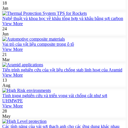
18
Jan
Nghệ thuật và khoa học về khâu tổng hợp và khâu bằng sợi carbon
View More
24
Jun
Vai trò của vật liệu composite trong ô tô
View More
21
Mar
Tiến trình nghiên cứu của vật liệu chống stab linh hoạt của Aramid
View More
13
Aug
Tình trạng nghiên cứu và triển vọng vải chống cắt như sợi
UHMWPE
View More
28
May
Các tính năng của vải sợi thạch anh cho các ứng dụng khác nhau