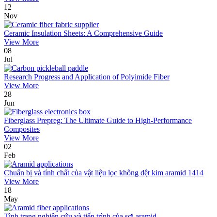
12
Nov
Ceramic Insulation Sheets: A Comprehensive Guide
View More
08
Jul
Research Progress and Application of Polyimide Fiber
View More
28
Jun
Fiberglass Prepreg: The Ultimate Guide to High-Performance
Composites
View More
02
Feb
Chuẩn bị và tính chất của vật liệu lọc không dệt kim aramid 1414
View More
18
May
Tình trạng nghiên cứu và tiến trình của sợi aramid