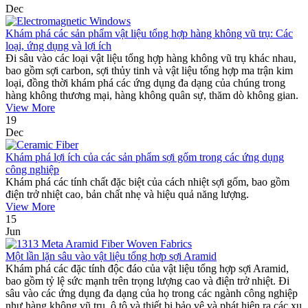
Dec
Khám phá các sản phẩm vật liệu tổng hợp hàng không vũ trụ: Các
loại, ứng dụng và lợi ích
Đi sâu vào các loại vật liệu tổng hợp hàng không vũ trụ khác nhau,
bao gồm sợi carbon, sợi thủy tinh và vật liệu tổng hợp ma trận kim
loại, đồng thời khám phá các ứng dụng đa dạng của chúng trong
hàng không thương mại, hàng không quân sự, thăm dò không gian.
View More
19
Dec
Khám phá lợi ích của các sản phẩm sợi gốm trong các ứng dụng
công nghiệp
Khám phá các tính chất đặc biệt của cách nhiệt sợi gốm, bao gồm
điện trở nhiệt cao, bản chất nhẹ và hiệu quả năng lượng.
View More
15
Jun
Một lần lặn sâu vào vật liệu tổng hợp sợi Aramid
Khám phá các đặc tính độc đáo của vật liệu tổng hợp sợi Aramid,
bao gồm tỷ lệ sức mạnh trên trọng lượng cao và điện trở nhiệt. Đi
sâu vào các ứng dụng đa dạng của họ trong các ngành công nghiệp
như hàng không vũ trụ, ô tô và thiết bị bảo vệ và phát hiện ra các xu