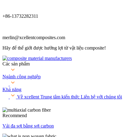
+86-13732282311
merlin@xcellentcomposites.com
Hãy để thế giới được hưởng lợi từ vật liệu composite!
Các sản phẩm
Ngành công nghiệp
Khả năng
Về xcellent
Trung tâm kiến ​​thức
Liên hệ với chúng tôi
Recommend
Vải đa sợi bằng sợi carbon