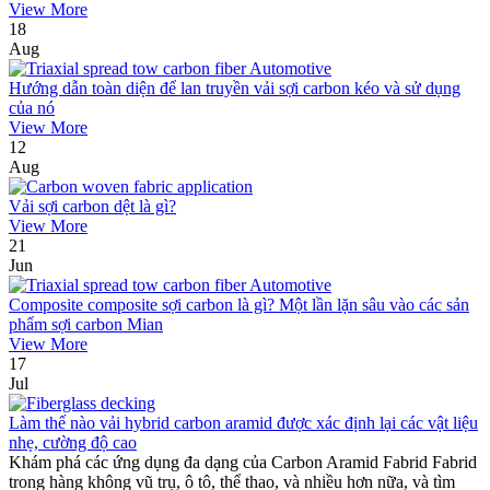
View More
18
Aug
Hướng dẫn toàn diện để lan truyền vải sợi carbon kéo và sử dụng
của nó
View More
12
Aug
Vải sợi carbon dệt là gì?
View More
21
Jun
Composite composite sợi carbon là gì? Một lần lặn sâu vào các sản
phẩm sợi carbon Mian
View More
17
Jul
Làm thế nào vải hybrid carbon aramid được xác định lại các vật liệu
nhẹ, cường độ cao
Khám phá các ứng dụng đa dạng của Carbon Aramid Fabrid Fabrid
trong hàng không vũ trụ, ô tô, thể thao, và nhiều hơn nữa, và tìm