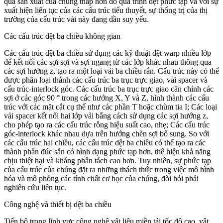
quả sản xuất của chúng thấp hơn do quá trình dệt phức tạp và với sự
xuất hiện liên tục của các cấu trúc tiểu thuyết, sự thống trị của thị
trường của cấu trúc vải này đang dần suy yếu.
Các cấu trúc dệt ba chiều không gian
Các cấu trúc dệt ba chiều sử dụng các kỹ thuật dệt warp nhiều lớp
để kết nối các sợi sợi và sợi ngang từ các lớp khác nhau thông qua
các sợi hướng z, tạo ra một loại vải ba chiều rắn. Cấu trúc này có thể
được phân loại thành các cấu trúc ba trục trực giao, vải spacer và
cấu trúc-interlock góc. Các cấu trúc ba trục trực giao căn chỉnh các
sợi ở các góc 90 ° trong các hướng X, Y và Z, hình thành các cấu
trúc với các mặt cắt cụ thể như các phần T hoặc chùm tia I; Các loại
vải spacer kết nối hai lớp vải bằng cách sử dụng các sợi hướng z,
cho phép tạo ra các cấu trúc rỗng hiệu suất cao, nhẹ; Các cấu trúc
góc-interlock khác nhau dựa trên hướng chèn sợi bổ sung. So với
các cấu trúc hai chiều, các cấu trúc dệt ba chiều có thể tạo ra các
thành phần đúc sẵn có hình dạng phức tạp hơn, thể hiện khả năng
chịu thiệt hại và kháng phân tách cao hơn. Tuy nhiên, sự phức tạp
của cấu trúc của chúng đặt ra những thách thức trong việc mô hình
hóa và mô phỏng các tính chất cơ học của chúng, đòi hỏi phải
nghiên cứu liên tục.
Công nghệ và thiết bị dệt ba chiều
Tiến bộ trong lĩnh vực công nghệ vật liệu miền tải tốc độ cao, vật