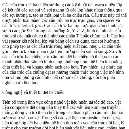
Các cấu trúc dệt ba chiều sử dụng các kỹ thuật dệt warp nhiều lớp
để kết nối các sợi sợi và sợi ngang từ các lớp khác nhau thông qua
các sợi hướng z, tạo ra một loại vải ba chiều rắn. Cấu trúc này có thể
được phân loại thành các cấu trúc ba trục trực giao, vải spacer và
cấu trúc-interlock góc. Các cấu trúc ba trục trực giao căn chỉnh các
sợi ở các góc 90 ° trong các hướng X, Y và Z, hình thành các cấu
trúc với các mặt cắt cụ thể như các phần T hoặc chùm tia I; Các loại
vải spacer kết nối hai lớp vải bằng cách sử dụng các sợi hướng z,
cho phép tạo ra các cấu trúc rỗng hiệu suất cao, nhẹ; Các cấu trúc
góc-interlock khác nhau dựa trên hướng chèn sợi bổ sung. So với
các cấu trúc hai chiều, các cấu trúc dệt ba chiều có thể tạo ra các
thành phần đúc sẵn có hình dạng phức tạp hơn, thể hiện khả năng
chịu thiệt hại và kháng phân tách cao hơn. Tuy nhiên, sự phức tạp
của cấu trúc của chúng đặt ra những thách thức trong việc mô hình
hóa và mô phỏng các tính chất cơ học của chúng, đòi hỏi phải
nghiên cứu liên tục.
Công nghệ và thiết bị dệt ba chiều
Tiến bộ trong lĩnh vực công nghệ vật liệu miền tải tốc độ cao, vật
liệu composite dệt đang dần thay thế các vật liệu kim loại truyền
thống, đóng vai trò then chốt trong các thành phần cấu trúc đòi hỏi
sức mạnh và bảo vệ. Trong số các vật liệu composite tiên tiến, vật
liệu tổng hợp dệt ba chiều thể hiện tính toàn vẹn cấu trúc nổi bật, lý
tưởng cho các trường đòi hỏi hiệu suất vật liệu nâng cao, chẳng hạn