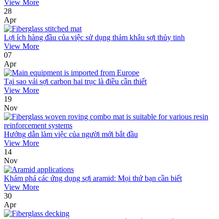
View More
28
Apr
Lợi ích hàng đầu của việc sử dụng thảm khâu sợi thủy tinh
View More
07
Apr
Tại sao vải sợi carbon hai trục là điều cần thiết
View More
19
Nov
Hướng dẫn làm việc của người mới bắt đầu
View More
14
Nov
Khám phá các ứng dụng sợi aramid: Mọi thứ bạn cần biết
View More
30
Apr