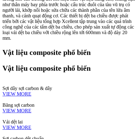
như thân máy bay phía trước hoặc cấu trúc đuôi của tàu vũ trụ có
người lái, khớp nối hoặc sửa chữa các thành phần của tên lửa âm
thanh, và cánh quạt động cơ. Các thiết bị dệt ba chiều được phát
triển bởi các vật liệu tổng hợp Xcellent tập trung vào các quá trình
công nghệ của các tấm dệt ba chiều, cho phép sản xuất tự động các
loại vải dệt ba chiều với chiều rộng lên tới 600mm và độ dày 20
mm.
Vật liệu composite phổ biến
Vật liệu composite phổ biến
Sợi dây sợi carbon & dây
VIEW MORE
Băng sợi carbon
VIEW MORE
Vải dệt lai
VIEW MORE
Sợi carbon dệt chuẩn