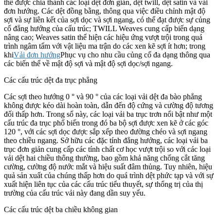
thể được chia thành các loại dệt đơn giản, dệt twill, dệt satin và vải
đơn hướng. Các dệt đồng bằng, thông qua việc điều chỉnh mật độ
sợi và sự liên kết của sợi dọc và sợi ngang, có thể đạt được sự củng
cố đẳng hướng của cấu trúc; TWILL Weaves cung cấp biến dạng
nâng cao; Weaves satin thể hiện các hiệu ứng vượt trội trong quá
trình ngâm tẩm với vật liệu ma trận do các xen kẽ sợi ít hơn; trong
khi
Vải đơn hướng
Phục vụ cho nhu cầu củng cố đa dạng thông qua
các biến thể về mật độ sợi và mật độ sợi dọc/sợi ngang.
Các cấu trúc dệt đa trục phẳng
Các sợi theo hướng 0 ° và 90 ° của các loại vải dệt đa bào phẳng
không được kéo dài hoàn toàn, dẫn đến độ cứng và cường độ tương
đối thấp hơn. Trong số này, các loại vải ba trục trơn nổi bật như một
cấu trúc đa trục phổ biến trong đó ba bộ sợi được xen kẽ ở các góc
120 °, với các sợi dọc được sắp xếp theo đường chéo và sợi ngang
theo chiều ngang. Sở hữu các đặc tính đẳng hướng, các loại vải ba
trục đơn giản cung cấp các tính chất cơ học vượt trội so với các loại
vải dệt hai chiều thông thường, bao gồm khả năng chống cắt tăng
cường, cường độ nước mắt và hiệu suất đâm thủng. Tuy nhiên, hiệu
quả sản xuất của chúng thấp hơn do quá trình dệt phức tạp và với sự
xuất hiện liên tục của các cấu trúc tiểu thuyết, sự thống trị của thị
trường của cấu trúc vải này đang dần suy yếu.
Các cấu trúc dệt ba chiều không gian