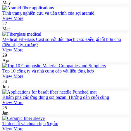
May
Tình trạng nghiên cứu và tiến trình của sợi aramid
View More
27
Mar
Medical Fiberlass Cast so với đúc thạch cao: Điều gì tốt hơn cho
điều trị gãy xương?
View More
29
Apr
Top 10 công ty và nhà cung cấp vật liệu tổng hợp
View More
24
Jun
Khám phá các ứng dụng sợi bazan: Hướng dẫn cuối cùng
View More
25
Jan
Tính chất và chuẩn bị sợi gốm
View More