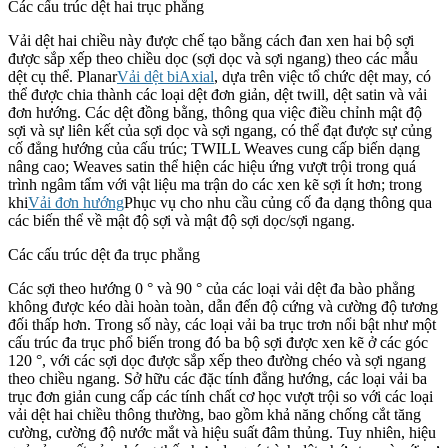
Các cấu trúc dệt hai trục phẳng
Vải dệt hai chiều này được chế tạo bằng cách đan xen hai bộ sợi
được sắp xếp theo chiều dọc (sợi dọc và sợi ngang) theo các mẫu
dệt cụ thể. Planar
Vải dệt biAxial
, dựa trên việc tổ chức dệt may, có
thể được chia thành các loại dệt đơn giản, dệt twill, dệt satin và vải
đơn hướng. Các dệt đồng bằng, thông qua việc điều chỉnh mật độ
sợi và sự liên kết của sợi dọc và sợi ngang, có thể đạt được sự củng
cố đẳng hướng của cấu trúc; TWILL Weaves cung cấp biến dạng
nâng cao; Weaves satin thể hiện các hiệu ứng vượt trội trong quá
trình ngâm tẩm với vật liệu ma trận do các xen kẽ sợi ít hơn; trong
khi
Vải đơn hướng
Phục vụ cho nhu cầu củng cố đa dạng thông qua
các biến thể về mật độ sợi và mật độ sợi dọc/sợi ngang.
Các cấu trúc dệt đa trục phẳng
Các sợi theo hướng 0 ° và 90 ° của các loại vải dệt đa bào phẳng
không được kéo dài hoàn toàn, dẫn đến độ cứng và cường độ tương
đối thấp hơn. Trong số này, các loại vải ba trục trơn nổi bật như một
cấu trúc đa trục phổ biến trong đó ba bộ sợi được xen kẽ ở các góc
120 °, với các sợi dọc được sắp xếp theo đường chéo và sợi ngang
theo chiều ngang. Sở hữu các đặc tính đẳng hướng, các loại vải ba
trục đơn giản cung cấp các tính chất cơ học vượt trội so với các loại
vải dệt hai chiều thông thường, bao gồm khả năng chống cắt tăng
cường, cường độ nước mắt và hiệu suất đâm thủng. Tuy nhiên, hiệu