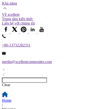
Khả năng
Về xcellent
Trung tâm kiến ​​thức
Liên hệ với chúng tôi
+86-13732282311
merlin@xcellentcomposites.com
Clear
Home
/