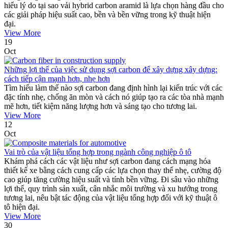
hiểu lý do tại sao vải hybrid carbon aramid là lựa chọn hàng đầu cho
các giải pháp hiệu suất cao, bền và bền vững trong kỹ thuật hiện
đại.
View More
19
Oct
Những lợi thế của việc sử dụng sợi carbon để xây dựng xây dựng:
cách tiếp cận mạnh hơn, nhẹ hơn
Tìm hiểu làm thế nào sợi carbon đang định hình lại kiến ​​trúc với các
đặc tính nhẹ, chống ăn mòn và cách nó giúp tạo ra các tòa nhà mạnh
mẽ hơn, tiết kiệm năng lượng hơn và sáng tạo cho tương lai.
View More
12
Oct
Vai trò của vật liệu tổng hợp trong ngành công nghiệp ô tô
Khám phá cách các vật liệu như sợi carbon đang cách mạng hóa
thiết kế xe bằng cách cung cấp các lựa chọn thay thế nhẹ, cường độ
cao giúp tăng cường hiệu suất và tính bền vững. Đi sâu vào những
lợi thế, quy trình sản xuất, cân nhắc môi trường và xu hướng trong
tương lai, nêu bật tác động của vật liệu tổng hợp đối với kỹ thuật ô
tô hiện đại.
View More
30