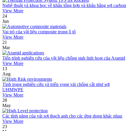
Nghệ thuật và khoa học về khâu tổng hợp và khâu bằng sợi carbon
View More
24
Jun
Vai trò của vật liệu composite trong ô tô
View More
21
Mar
Tiến trình nghiên cứu của vật liệu chống stab linh hoạt của Aramid
View More
13
Aug
Tình trạng nghiên cứu và triển vọng vải chống cắt như sợi
UHMWPE
View More
28
May
Các tính năng của vải sợi thạch anh cho các ứng dụng khác nhau
View More
23