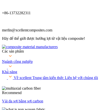
+86-13732282311
merlin@xcellentcomposites.com
Hãy để thế giới được hưởng lợi từ vật liệu composite!
Các sản phẩm
Ngành công nghiệp
Khả năng
Về xcellent
Trung tâm kiến ​​thức
Liên hệ với chúng tôi
Recommend
Vải đa sợi bằng sợi carbon