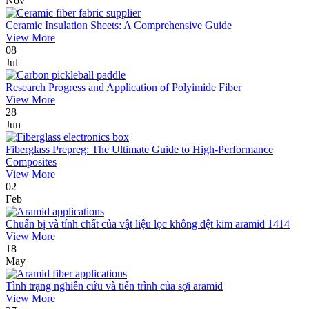
Nov
Ceramic Insulation Sheets: A Comprehensive Guide
View More
08
Jul
Research Progress and Application of Polyimide Fiber
View More
28
Jun
Fiberglass Prepreg: The Ultimate Guide to High-Performance
Composites
View More
02
Feb
Chuẩn bị và tính chất của vật liệu lọc không dệt kim aramid 1414
View More
18
May
Tình trạng nghiên cứu và tiến trình của sợi aramid
View More