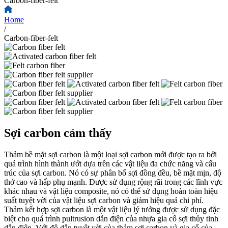
Carbon-fiber-felt
Home
/
Carbon-fiber-felt
Sợi carbon cảm thấy
Thảm bề mặt sợi carbon là một loại sợi carbon mới được tạo ra bởi
quá trình hình thành ướt dựa trên các vật liệu đa chức năng và cấu
trúc của sợi carbon. Nó có sự phân bố sợi đồng đều, bề mặt mịn, độ
thở cao và hấp phụ mạnh. Được sử dụng rộng rãi trong các lĩnh vực
khác nhau và vật liệu composite, nó có thể sử dụng hoàn toàn hiệu
suất tuyệt vời của vật liệu sợi carbon và giảm hiệu quả chi phí.
Thảm kết hợp sợi carbon là một vật liệu lý tưởng được sử dụng đặc
biệt cho quá trình pultrusion dẫn điện của nhựa gia cố sợi thủy tinh
dẫn điện. Với độ dẫn tuyệt vời của thảm sợi carbon và gia cố của