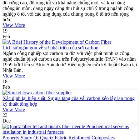
độ cứng cao, độ rung tốt và khả năng chống mỏi, và khả năng
chống ăn mòn, đang ngày càng thu hút sự chú ý trong ngành công
nghiệp ô tô, với các ứng dụng của chúng trong ô tô trở nên rộng
hơn.
View More
19
Feb
Lịch sử ngắn gọn về sự phát triển của sợi carbon
Ngành công nghiệp sợi carbon ra đời với việc phát minh ra công
nghệ chuẩn bị sợi carbon dựa trên Polyacrylonitrile (PAN) vào năm
1959 bởi Tiến sĩ Akio Shindo từ Viện nghiên cứu kỹ thuật Osaka tại
Nhật Bản.
View More
18
Feb
Xác định lại hiệu suất: Sự gia tăng của vải carbon kéo lây lan trong
kỹ thuật tổng hợp
View More
23
Dec
Property Study Of Quartz Fabric Reinforced Composites