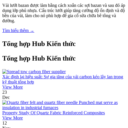
Vải lưới bazan được làm bằng cách xoắn các sợi bazan và sau đó áp
dụng lớp phủ nhựa. Cấu trúc lưới giúp tăng cường độ ổn định và độ
bền của vải, làm cho nó phù hợp để gia cố sửa chữa bê tông và
đường.
Tìm hiểu thêm →
Tổng hợp Hub Kiến thức
Tổng hợp Hub Kiến thức
Xác định lại hiệu suất: Sự gia tăng của vải carbon kéo lây lan trong
kỹ thuật tổng hợp
View More
23
Dec
Property Study Of Quartz Fabric Reinforced Composites
View More
12