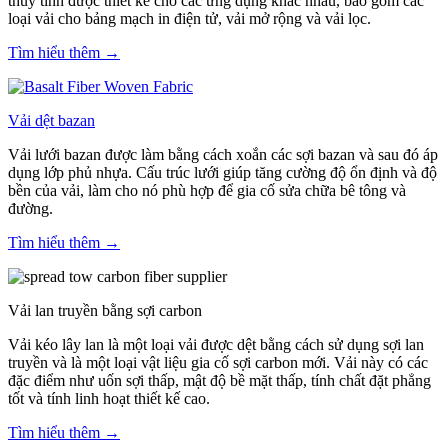
thủy tinh được thiết kế cho các ứng dụng khác nhau, bao gồm các
loại vải cho bảng mạch in điện tử, vải mở rộng và vải lọc.
Tìm hiểu thêm →
Vải dệt bazan
Vải lưới bazan được làm bằng cách xoắn các sợi bazan và sau đó áp
dụng lớp phủ nhựa. Cấu trúc lưới giúp tăng cường độ ổn định và độ
bền của vải, làm cho nó phù hợp để gia cố sửa chữa bê tông và
đường.
Tìm hiểu thêm →
Vải lan truyền bằng sợi carbon
Vải kéo lây lan là một loại vải được dệt bằng cách sử dụng sợi lan
truyền và là một loại vật liệu gia cố sợi carbon mới. Vải này có các
đặc điểm như uốn sợi thấp, mật độ bề mặt thấp, tính chất đặt phẳng
tốt và tính linh hoạt thiết kế cao.
Tìm hiểu thêm →