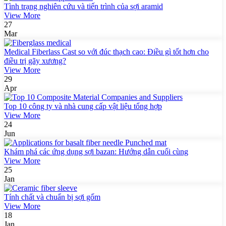
Tình trạng nghiên cứu và tiến trình của sợi aramid
View More
27
Mar
Medical Fiberlass Cast so với đúc thạch cao: Điều gì tốt hơn cho
điều trị gãy xương?
View More
29
Apr
Top 10 công ty và nhà cung cấp vật liệu tổng hợp
View More
24
Jun
Khám phá các ứng dụng sợi bazan: Hướng dẫn cuối cùng
View More
25
Jan
Tính chất và chuẩn bị sợi gốm
View More
18
Jan