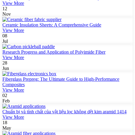
View More
12
Nov
Ceramic Insulation Sheets: A Comprehensive Guide
View More
08
Jul
Research Progress and Application of Polyimide Fiber
View More
28
Jun
Fiberglass Prepreg: The Ultimate Guide to High-Performance
Composites
View More
02
Feb
Chuẩn bị và tính chất của vật liệu lọc không dệt kim aramid 1414
View More
18
May