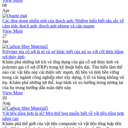
View More
08
Apr
Các ứng dụng nhiều mặt của thạch anh: Những hiểu biết sâu sắc về
cảm giác thạch anh, thạch anh nhung và cáp quang
View More
27
Jan
Polymer gia cố sợi là gì và sự khác biệt của nó so với cốt thép bằng
sợi thủy tinh
Khám phá những lợi ích và ứng dụng của gia cố sợi thủy tinh và
polymer gia cố sợi (FRP) trong kỹ thuật hiện đại. Tìm hiểu làm thế
nào các vật liệu này cải thiện sức mạnh, độ bền và tính bền vững
trong các ngành công nghiệp như xây dựng, ô tô và hàng không vũ
trụ. Khám phá những lợi thế, loại hình và xu hướng trong tương lai
của họ trong hướng dẫn toàn diện này.
View More
20
Aug
Vật liệu tổng hợp là gì? Mọi thứ bạn muốn biết về vật liệu tổng hợp
nâng cao
Khám phá thế giới của vật liệu composite và vật liệu tổng hợp tiên