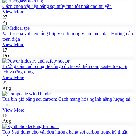
Cách chọn vật liệu bằng sợi thủy tinh tốt nhất cho thuyền
View More
27
Apr
Vai trò của vật liệu tổng hợp y sinh trong y học hiện đại: Hướng dẫn
toàn diện
View More
17
Dec
Hướng dẫn cuối cùng để củng cố cho vật liệu composite: loại, lợi
ích và ứng dụng
View More
21
Aug
Tua bin gió bằng sợi carbon: Cách mạng hóa ngành năng lượng tái
tạo
View More
16
Aug
Top 5 sử dụng cho vải đơn hướng bằng sợi carbon trong kỹ thuật