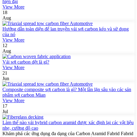
hiện đại
View More
18
Aug
Hướng dẫn toàn diện để lan truyền vải sợi carbon kéo và sử dụng
của nó
View More
12
Aug
Vải sợi carbon dệt là gì?
View More
21
Jun
Composite composite sợi carbon là gì? Một lần lặn sâu vào các sản
phẩm sợi carbon Mian
View More
17
Jul
Làm thế nào vải hybrid carbon aramid được xác định lại các vật liệu
nhẹ, cường độ cao
Khám phá các ứng dụng đa dạng của Carbon Aramid Fabrid Fabrid