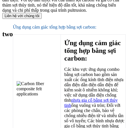
thảm sợi thủy tinh, nó thể hiện độ dẫn tốt, khả năng chống biến
dạng và chi phí thấp trong quá trình pultrusion.
Liên hệ với chúng tôi
Ứng dụng cảm giác tổng hợp bằng sợi carbon:
two
Ứng dụng cảm giác
tổng hợp bằng sợi
carbon:
Các khu vực ứng dụng combo
bằng sợi carbon bao gồm sản
xuất các ống kính tĩnh điện nhựa
dẫn điện dẫn điện dẫn điện để
kiểm soát ô nhiễm không khí;
việc sử dụng dẫn điện chống
tĩnh
nhựa gia cố bằng sợi thủy
tinh
ống vuông và tròn; Đối với
các phòng che chắn, bảo vệ
chống nhiễu điện từ và nhiễu tần
số vô tuyến; Các bình nhựa được
gia cố bằng sợi thủy tinh bằng