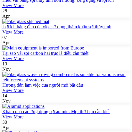
Hiểu vải bằng sợi thủy tinh đơn hướng: Ứng dụng và lợi ích
View More
28
Apr
Lợi ích hàng đầu của việc sử dụng thảm khâu sợi thủy tinh
View More
07
Apr
Tại sao vải sợi carbon hai trục là điều cần thiết
View More
19
Nov
Hướng dẫn làm việc của người mới bắt đầu
View More
14
Nov
Khám phá các ứng dụng sợi aramid: Mọi thứ bạn cần biết
View More
30
Apr