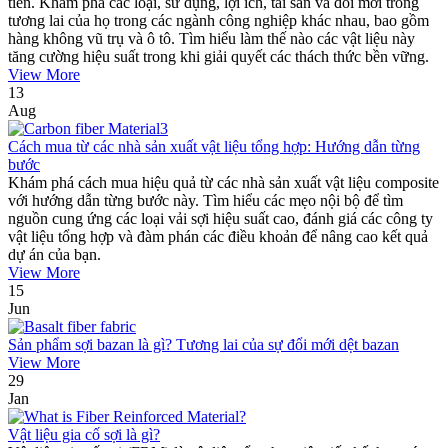
tiến. Khám phá các loại, sử dụng, lợi ích, tài sản và đổi mới trong
tương lai của họ trong các ngành công nghiệp khác nhau, bao gồm
hàng không vũ trụ và ô tô. Tìm hiểu làm thế nào các vật liệu này
tăng cường hiệu suất trong khi giải quyết các thách thức bền vững.
View More
13
Aug
Cách mua từ các nhà sản xuất vật liệu tổng hợp: Hướng dẫn từng
bước
Khám phá cách mua hiệu quả từ các nhà sản xuất vật liệu composite
với hướng dẫn từng bước này. Tìm hiểu các mẹo nội bộ để tìm
nguồn cung ứng các loại vải sợi hiệu suất cao, đánh giá các công ty
vật liệu tổng hợp và đàm phán các điều khoản để nâng cao kết quả
dự án của bạn.
View More
15
Jun
Sản phẩm sợi bazan là gì? Tương lai của sự đổi mới dệt bazan
View More
29
Jan
Vật liệu gia cố sợi là gì?