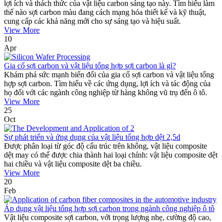
lợi ích và thách thức của vật liệu carbon sáng tạo này. Tìm hiểu làm
thế nào sợi carbon màu đang cách mạng hóa thiết kế và kỹ thuật,
cung cấp các khả năng mới cho sự sáng tạo và hiệu suất.
View More
10
Apr
Gia cố sợi carbon và vật liệu tổng hợp sợi carbon là gì?
Khám phá sức mạnh biến đổi của gia cố sợi carbon và vật liệu tổng
hợp sợi carbon. Tìm hiểu về các ứng dụng, lợi ích và tác động của
họ đối với các ngành công nghiệp từ hàng không vũ trụ đến ô tô.
View More
25
Oct
Sự phát triển và ứng dụng của vật liệu tổng hợp dệt 2,5d
Được phân loại từ góc độ cấu trúc trên không, vật liệu composite
dệt may có thể được chia thành hai loại chính: vật liệu composite dệt
hai chiều và vật liệu composite dệt ba chiều.
View More
20
Feb
Áp dụng vật liệu tổng hợp sợi carbon trong ngành công nghiệp ô tô
Vật liệu composite sợi carbon, với trọng lượng nhẹ, cường độ cao,