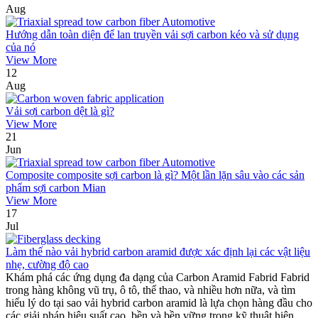
Aug
Hướng dẫn toàn diện để lan truyền vải sợi carbon kéo và sử dụng
của nó
View More
12
Aug
Vải sợi carbon dệt là gì?
View More
21
Jun
Composite composite sợi carbon là gì? Một lần lặn sâu vào các sản
phẩm sợi carbon Mian
View More
17
Jul
Làm thế nào vải hybrid carbon aramid được xác định lại các vật liệu
nhẹ, cường độ cao
Khám phá các ứng dụng đa dạng của Carbon Aramid Fabrid Fabrid
trong hàng không vũ trụ, ô tô, thể thao, và nhiều hơn nữa, và tìm
hiểu lý do tại sao vải hybrid carbon aramid là lựa chọn hàng đầu cho
các giải pháp hiệu suất cao, bền và bền vững trong kỹ thuật hiện