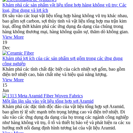
Khám phá các sản phẩm vật liệu tổng hợp hàng không vũ trụ: Các
loại, ứng dụng và lợi ích
Đi sâu vào các loại vật liệu tổng hợp hàng không vũ trụ khác nhau,
bao gồm sợi carbon, sợi thủy tinh và vật liệu tổng hợp ma trận kim
loại, đồng thời khám phá các ứng dụng đa dạng của chúng trong
hàng không thương mại, hàng không quân sự, thăm dò không gian.
View More
19
Dec
Khám phá lợi ích của các sản phẩm sợi gốm trong các ứng dụng
công nghiệp
Khám phá các tính chất đặc biệt của cách nhiệt sợi gốm, bao gồm
điện trở nhiệt cao, bản chất nhẹ và hiệu quả năng lượng.
View More
15
Jun
Một lần lặn sâu vào vật liệu tổng hợp sợi Aramid
Khám phá các đặc tính độc đáo của vật liệu tổng hợp sợi Aramid,
bao gồm tỷ lệ sức mạnh trên trọng lượng cao và điện trở nhiệt. Đi
sâu vào các ứng dụng đa dạng của họ trong các ngành công nghiệp
như hàng không vũ trụ, ô tô và thiết bị bảo vệ và phát hiện ra các xu
hướng mới nổi đang định hình tương lai của vật liệu Aramid.