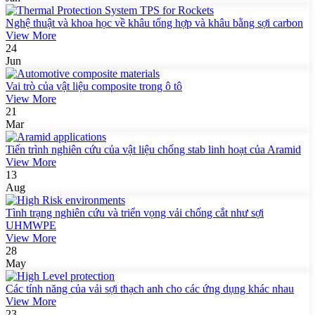
Nghệ thuật và khoa học về khâu tổng hợp và khâu bằng sợi carbon
View More
24
Jun
Vai trò của vật liệu composite trong ô tô
View More
21
Mar
Tiến trình nghiên cứu của vật liệu chống stab linh hoạt của Aramid
View More
13
Aug
Tình trạng nghiên cứu và triển vọng vải chống cắt như sợi
UHMWPE
View More
28
May
Các tính năng của vải sợi thạch anh cho các ứng dụng khác nhau
View More
23