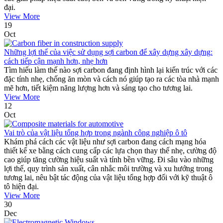
đại.
View More
19
Oct
Những lợi thế của việc sử dụng sợi carbon để xây dựng xây dựng:
cách tiếp cận mạnh hơn, nhẹ hơn
Tìm hiểu làm thế nào sợi carbon đang định hình lại kiến ​​trúc với các
đặc tính nhẹ, chống ăn mòn và cách nó giúp tạo ra các tòa nhà mạnh
mẽ hơn, tiết kiệm năng lượng hơn và sáng tạo cho tương lai.
View More
12
Oct
Vai trò của vật liệu tổng hợp trong ngành công nghiệp ô tô
Khám phá cách các vật liệu như sợi carbon đang cách mạng hóa
thiết kế xe bằng cách cung cấp các lựa chọn thay thế nhẹ, cường độ
cao giúp tăng cường hiệu suất và tính bền vững. Đi sâu vào những
lợi thế, quy trình sản xuất, cân nhắc môi trường và xu hướng trong
tương lai, nêu bật tác động của vật liệu tổng hợp đối với kỹ thuật ô
tô hiện đại.
View More
30
Dec