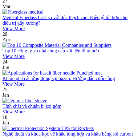
27
Mar
Medical Fiberlass Cast so với đúc thạch cao: Điều gì tốt hơn cho
điều trị gãy xương?
View More
29
Apr
Top 10 công ty và nhà cung cấp vật liệu tổng hợp
View More
24
Jun
Khám phá các ứng dụng sợi bazan: Hướng dẫn cuối cùng
View More
25
Jan
Tính chất và chuẩn bị sợi gốm
View More
18
Jan
Nghệ thuật và khoa học về khâu tổng hợp và khâu bằng sợi carbon