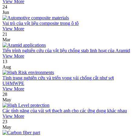
View More
24
Jun
Vai trò của vật liệu composite trong ô tô
View More
21
Mar
Tiến trình nghiên cứu của vật liệu chống stab linh hoạt của Aramid
View More
13
Aug
Tình trạng nghiên cứu và triển vọng vải chống cắt như sợi
UHMWPE
View More
28
May
Các tính năng của vải sợi thạch anh cho các ứng dụng khác nhau
View More
23
May