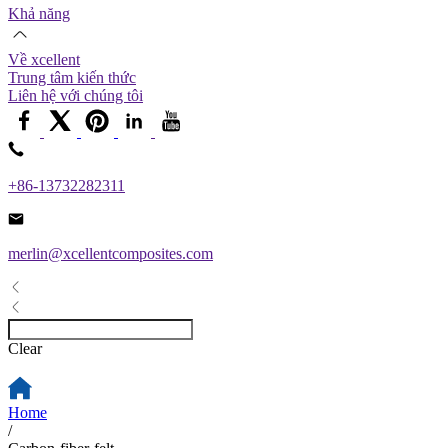
Khả năng
Về xcellent
Trung tâm kiến ​​thức
Liên hệ với chúng tôi
+86-13732282311
merlin@xcellentcomposites.com
Clear
Home
/