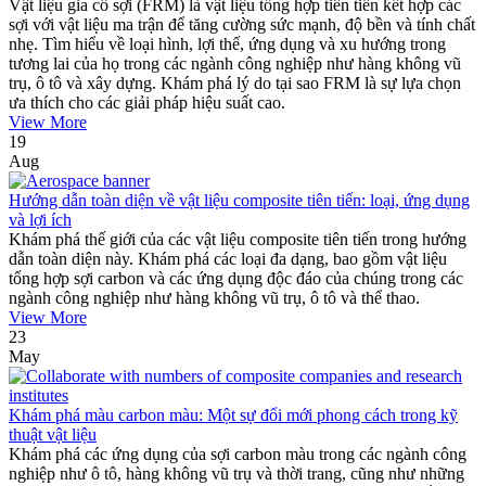
Vật liệu gia cố sợi (FRM) là vật liệu tổng hợp tiên tiến kết hợp các
sợi với vật liệu ma trận để tăng cường sức mạnh, độ bền và tính chất
nhẹ. Tìm hiểu về loại hình, lợi thế, ứng dụng và xu hướng trong
tương lai của họ trong các ngành công nghiệp như hàng không vũ
trụ, ô tô và xây dựng. Khám phá lý do tại sao FRM là sự lựa chọn
ưa thích cho các giải pháp hiệu suất cao.
View More
19
Aug
Hướng dẫn toàn diện về vật liệu composite tiên tiến: loại, ứng dụng
và lợi ích
Khám phá thế giới của các vật liệu composite tiên tiến trong hướng
dẫn toàn diện này. Khám phá các loại đa dạng, bao gồm vật liệu
tổng hợp sợi carbon và các ứng dụng độc đáo của chúng trong các
ngành công nghiệp như hàng không vũ trụ, ô tô và thể thao.
View More
23
May
Khám phá màu carbon màu: Một sự đổi mới phong cách trong kỹ
thuật vật liệu
Khám phá các ứng dụng của sợi carbon màu trong các ngành công
nghiệp như ô tô, hàng không vũ trụ và thời trang, cũng như những