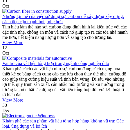
19
Oct
Những lợi thế của việc sử dụng sợi carbon để xây dựng xây dựng:
cách tiếp cận mạnh hơn, nhẹ hơn
Tìm hiểu làm thế nào sợi carbon đang định hình lại kiến ​​trúc với các
đặc tính nhẹ, chống ăn mòn và cách nó giúp tạo ra các tòa nhà mạnh
mẽ hơn, tiết kiệm năng lượng hơn và sáng tạo cho tương lai.
View More
12
Oct
Vai trò của vật liệu tổng hợp trong ngành công nghiệp ô tô
Khám phá cách các vật liệu như sợi carbon đang cách mạng hóa
thiết kế xe bằng cách cung cấp các lựa chọn thay thế nhẹ, cường độ
cao giúp tăng cường hiệu suất và tính bền vững. Đi sâu vào những
lợi thế, quy trình sản xuất, cân nhắc môi trường và xu hướng trong
tương lai, nêu bật tác động của vật liệu tổng hợp đối với kỹ thuật ô
tô hiện đại.
View More
30
Dec
Khám phá các sản phẩm vật liệu tổng hợp hàng không vũ trụ: Các
loại, ứng dụng và lợi ích