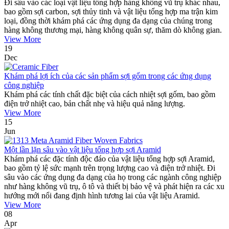
Đi sâu vào các loại vật liệu tổng hợp hàng không vũ trụ khác nhau,
bao gồm sợi carbon, sợi thủy tinh và vật liệu tổng hợp ma trận kim
loại, đồng thời khám phá các ứng dụng đa dạng của chúng trong
hàng không thương mại, hàng không quân sự, thăm dò không gian.
View More
19
Dec
Khám phá lợi ích của các sản phẩm sợi gốm trong các ứng dụng
công nghiệp
Khám phá các tính chất đặc biệt của cách nhiệt sợi gốm, bao gồm
điện trở nhiệt cao, bản chất nhẹ và hiệu quả năng lượng.
View More
15
Jun
Một lần lặn sâu vào vật liệu tổng hợp sợi Aramid
Khám phá các đặc tính độc đáo của vật liệu tổng hợp sợi Aramid,
bao gồm tỷ lệ sức mạnh trên trọng lượng cao và điện trở nhiệt. Đi
sâu vào các ứng dụng đa dạng của họ trong các ngành công nghiệp
như hàng không vũ trụ, ô tô và thiết bị bảo vệ và phát hiện ra các xu
hướng mới nổi đang định hình tương lai của vật liệu Aramid.
View More
08
Apr