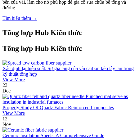
bền của vải, làm cho nó phù hợp để gia cố sửa chữa bê tông và
đường.
Tìm hiểu thêm →
Tổng hợp Hub Kiến thức
Tổng hợp Hub Kiến thức
Xác định lại hiệu suất: Sự gia tăng của vải carbon kéo lây lan trong
kỹ thuật tổng hợp
View More
23
Dec
Property Study Of Quartz Fabric Reinforced Composites
View More
12
Nov
Ceramic Insulation Sheets: A Comprehensive Guide