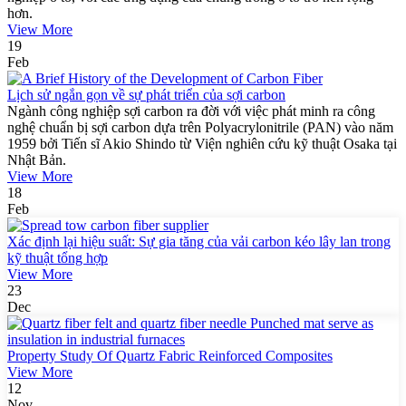
hơn.
View More
19
Feb
Lịch sử ngắn gọn về sự phát triển của sợi carbon
Ngành công nghiệp sợi carbon ra đời với việc phát minh ra công
nghệ chuẩn bị sợi carbon dựa trên Polyacrylonitrile (PAN) vào năm
1959 bởi Tiến sĩ Akio Shindo từ Viện nghiên cứu kỹ thuật Osaka tại
Nhật Bản.
View More
18
Feb
Xác định lại hiệu suất: Sự gia tăng của vải carbon kéo lây lan trong
kỹ thuật tổng hợp
View More
23
Dec
Property Study Of Quartz Fabric Reinforced Composites
View More
12
Nov