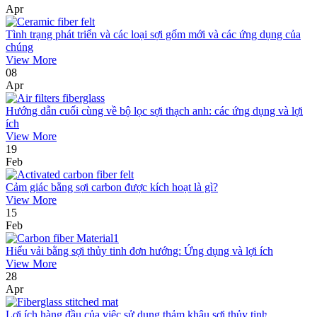
Apr
Tình trạng phát triển và các loại sợi gốm mới và các ứng dụng của
chúng
View More
08
Apr
Hướng dẫn cuối cùng về bộ lọc sợi thạch anh: các ứng dụng và lợi
ích
View More
19
Feb
Cảm giác bằng sợi carbon được kích hoạt là gì?
View More
15
Feb
Hiểu vải bằng sợi thủy tinh đơn hướng: Ứng dụng và lợi ích
View More
28
Apr
Lợi ích hàng đầu của việc sử dụng thảm khâu sợi thủy tinh