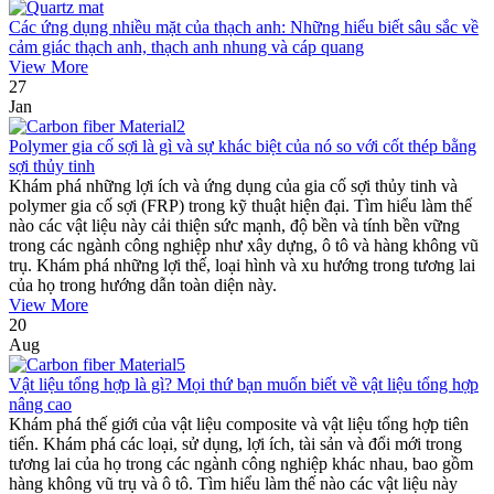
Các ứng dụng nhiều mặt của thạch anh: Những hiểu biết sâu sắc về
cảm giác thạch anh, thạch anh nhung và cáp quang
View More
27
Jan
Polymer gia cố sợi là gì và sự khác biệt của nó so với cốt thép bằng
sợi thủy tinh
Khám phá những lợi ích và ứng dụng của gia cố sợi thủy tinh và
polymer gia cố sợi (FRP) trong kỹ thuật hiện đại. Tìm hiểu làm thế
nào các vật liệu này cải thiện sức mạnh, độ bền và tính bền vững
trong các ngành công nghiệp như xây dựng, ô tô và hàng không vũ
trụ. Khám phá những lợi thế, loại hình và xu hướng trong tương lai
của họ trong hướng dẫn toàn diện này.
View More
20
Aug
Vật liệu tổng hợp là gì? Mọi thứ bạn muốn biết về vật liệu tổng hợp
nâng cao
Khám phá thế giới của vật liệu composite và vật liệu tổng hợp tiên
tiến. Khám phá các loại, sử dụng, lợi ích, tài sản và đổi mới trong
tương lai của họ trong các ngành công nghiệp khác nhau, bao gồm
hàng không vũ trụ và ô tô. Tìm hiểu làm thế nào các vật liệu này