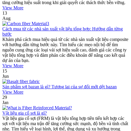
tăng cường hiệu suất trong khi giải quyết các thách thức bền vững.
View More
13
Aug
Cách mua từ các nhà sản xuất vật liệu tổng hợp: Hướng dẫn từng
bước
Khám phá cách mua hiệu quả từ các nhà sản xuất vật liệu composite
với hướng dẫn từng bước này. Tìm hiểu các mẹo nội bộ để tìm
nguồn cung ứng các loại vải sợi hiệu suất cao, đánh giá các công ty
vật liệu tổng hợp và đàm phán các điều khoản để nâng cao kết quả
dự án của bạn.
View More
15
Jun
Sản phẩm sợi bazan là gì? Tương lai của sự đổi mới dệt bazan
View More
29
Jan
Vật liệu gia cố sợi là gì?
Vật liệu gia cố sợi (FRM) là vật liệu tổng hợp tiên tiến kết hợp các
sợi với vật liệu ma trận để tăng cường sức mạnh, độ bền và tính chất
nhẹ. Tìm hiểu về loại hình, lợi thế, ứng dụng và xu hướng trong