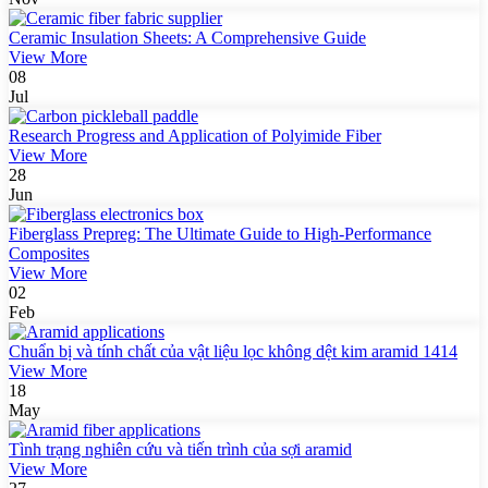
Ceramic Insulation Sheets: A Comprehensive Guide
View More
08
Jul
Research Progress and Application of Polyimide Fiber
View More
28
Jun
Fiberglass Prepreg: The Ultimate Guide to High-Performance
Composites
View More
02
Feb
Chuẩn bị và tính chất của vật liệu lọc không dệt kim aramid 1414
View More
18
May
Tình trạng nghiên cứu và tiến trình của sợi aramid
View More