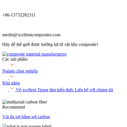
+86-13732282311
merlin@xcellentcomposites.com
Hãy để thế giới được hưởng lợi từ vật liệu composite!
Các sản phẩm
Ngành công nghiệp
Khả năng
Về xcellent
Trung tâm kiến ​​thức
Liên hệ với chúng tôi
Recommend
Vải đa sợi bằng sợi carbon