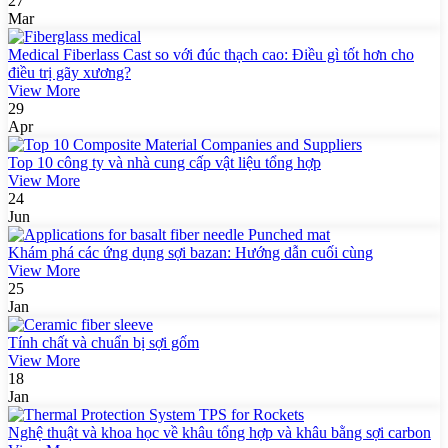
27
Mar
Medical Fiberlass Cast so với đúc thạch cao: Điều gì tốt hơn cho
điều trị gãy xương?
View More
29
Apr
Top 10 công ty và nhà cung cấp vật liệu tổng hợp
View More
24
Jun
Khám phá các ứng dụng sợi bazan: Hướng dẫn cuối cùng
View More
25
Jan
Tính chất và chuẩn bị sợi gốm
View More
18
Jan
Nghệ thuật và khoa học về khâu tổng hợp và khâu bằng sợi carbon