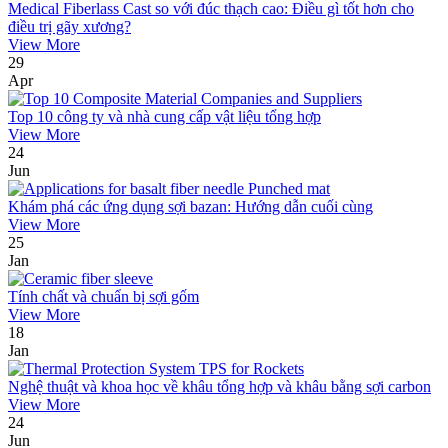
Medical Fiberlass Cast so với đúc thạch cao: Điều gì tốt hơn cho
điều trị gãy xương?
View More
29
Apr
Top 10 công ty và nhà cung cấp vật liệu tổng hợp
View More
24
Jun
Khám phá các ứng dụng sợi bazan: Hướng dẫn cuối cùng
View More
25
Jan
Tính chất và chuẩn bị sợi gốm
View More
18
Jan
Nghệ thuật và khoa học về khâu tổng hợp và khâu bằng sợi carbon
View More
24
Jun