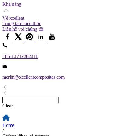
Khả năng
Về xcellent
Trung tâm kiến ​​thức
Liên hệ với chúng tôi
+86-13732282311
merlin@xcellentcomposites.com
Clear
Home
/