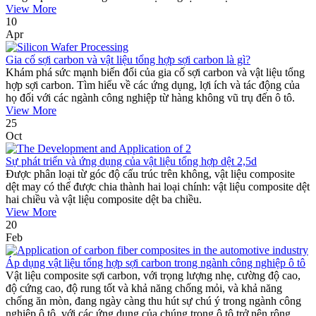
View More
10
Apr
Gia cố sợi carbon và vật liệu tổng hợp sợi carbon là gì?
Khám phá sức mạnh biến đổi của gia cố sợi carbon và vật liệu tổng
hợp sợi carbon. Tìm hiểu về các ứng dụng, lợi ích và tác động của
họ đối với các ngành công nghiệp từ hàng không vũ trụ đến ô tô.
View More
25
Oct
Sự phát triển và ứng dụng của vật liệu tổng hợp dệt 2,5d
Được phân loại từ góc độ cấu trúc trên không, vật liệu composite
dệt may có thể được chia thành hai loại chính: vật liệu composite dệt
hai chiều và vật liệu composite dệt ba chiều.
View More
20
Feb
Áp dụng vật liệu tổng hợp sợi carbon trong ngành công nghiệp ô tô
Vật liệu composite sợi carbon, với trọng lượng nhẹ, cường độ cao,
độ cứng cao, độ rung tốt và khả năng chống mỏi, và khả năng
chống ăn mòn, đang ngày càng thu hút sự chú ý trong ngành công
nghiệp ô tô, với các ứng dụng của chúng trong ô tô trở nên rộng