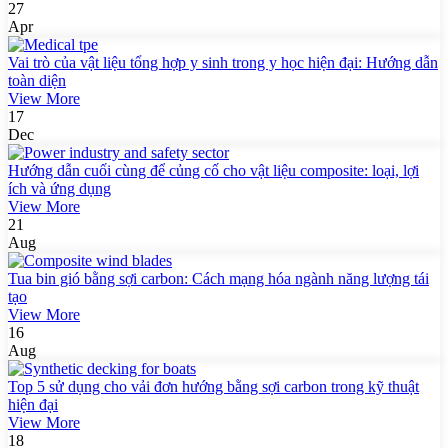
27
Apr
Vai trò của vật liệu tổng hợp y sinh trong y học hiện đại: Hướng dẫn
toàn diện
View More
17
Dec
Hướng dẫn cuối cùng để củng cố cho vật liệu composite: loại, lợi
ích và ứng dụng
View More
21
Aug
Tua bin gió bằng sợi carbon: Cách mạng hóa ngành năng lượng tái
tạo
View More
16
Aug
Top 5 sử dụng cho vải đơn hướng bằng sợi carbon trong kỹ thuật
hiện đại
View More
18