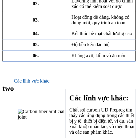
Layering linh hoạt với độ chính
02.
xác có thể kiểm soát được
Hoạt động dễ dàng, không có
03.
dung môi, quy trình an toàn
04.
Kết thúc bề mặt chất lượng cao
05.
Độ bền kéo đặc biệt
06.
Kháng axit, kiềm và ăn mòn
Các lĩnh vực khác:
two
Các lĩnh vực khác:
Chất sợi carbon UD Prepreg tìm
thấy các ứng dụng trong các thiết
bị y tế, thiết bị điện tử, ví dụ, sản
xuất khớp nhân tạo, vỏ điện thoại
và các sản phẩm khác.