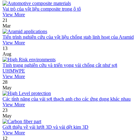
Vai trò của vật liệu composite trong ô tô
View More
21
Mar
Tiến trình nghiên cứu của vật liệu chống stab linh hoạt của Aramid
View More
13
Aug
Tình trạng nghiên cứu và triển vọng vải chống cắt như sợi
UHMWPE
View More
28
May
Các tính năng của vải sợi thạch anh cho các ứng dụng khác nhau
View More
23
May
Giới thiệu về vải lưới 3D và vải dệt kim 3D
View More
12