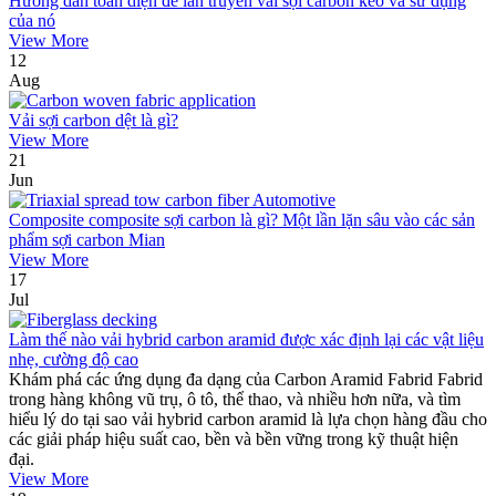
Hướng dẫn toàn diện để lan truyền vải sợi carbon kéo và sử dụng
của nó
View More
12
Aug
Vải sợi carbon dệt là gì?
View More
21
Jun
Composite composite sợi carbon là gì? Một lần lặn sâu vào các sản
phẩm sợi carbon Mian
View More
17
Jul
Làm thế nào vải hybrid carbon aramid được xác định lại các vật liệu
nhẹ, cường độ cao
Khám phá các ứng dụng đa dạng của Carbon Aramid Fabrid Fabrid
trong hàng không vũ trụ, ô tô, thể thao, và nhiều hơn nữa, và tìm
hiểu lý do tại sao vải hybrid carbon aramid là lựa chọn hàng đầu cho
các giải pháp hiệu suất cao, bền và bền vững trong kỹ thuật hiện
đại.
View More