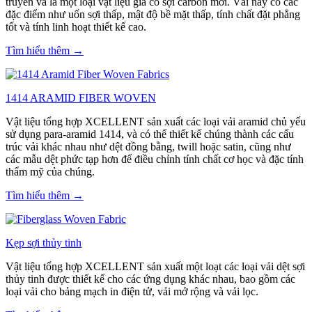
truyền và là một loại vật liệu gia cố sợi carbon mới. Vải này có các
đặc điểm như uốn sợi thấp, mật độ bề mặt thấp, tính chất đặt phẳng
tốt và tính linh hoạt thiết kế cao.
Tìm hiểu thêm →
1414 ARAMID FIBER WOVEN
Vật liệu tổng hợp XCELLENT sản xuất các loại vải aramid chủ yếu
sử dụng para-aramid 1414, và có thể thiết kế chúng thành các cấu
trúc vải khác nhau như dệt đồng bằng, twill hoặc satin, cũng như
các mẫu dệt phức tạp hơn để điều chỉnh tính chất cơ học và đặc tính
thẩm mỹ của chúng.
Tìm hiểu thêm →
Kẹp sợi thủy tinh
Vật liệu tổng hợp XCELLENT sản xuất một loạt các loại vải dệt sợi
thủy tinh được thiết kế cho các ứng dụng khác nhau, bao gồm các
loại vải cho bảng mạch in điện tử, vải mở rộng và vải lọc.