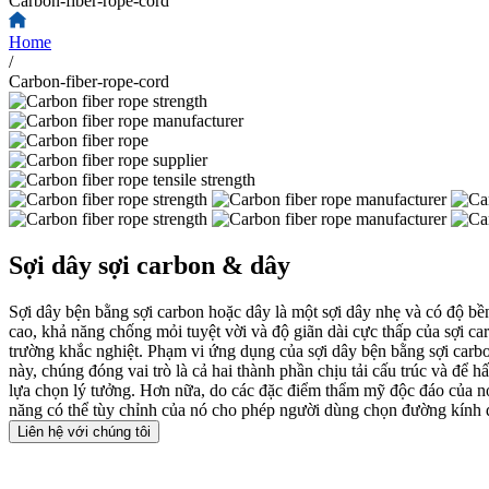
Carbon-fiber-rope-cord
Home
/
Carbon-fiber-rope-cord
Sợi dây sợi carbon & dây
Sợi dây bện bằng sợi carbon hoặc dây là một sợi dây nhẹ và có độ bền
cao, khả năng chống mỏi tuyệt vời và độ giãn dài cực thấp của sợi ca
trường khắc nghiệt. Phạm vi ứng dụng của sợi dây bện bằng sợi carbon
này, chúng đóng vai trò là cả hai thành phần chịu tải cấu trúc và để 
lựa chọn lý tưởng. Hơn nữa, do các đặc điểm thẩm mỹ độc đáo của nó, 
năng có thể tùy chỉnh của nó cho phép người dùng chọn đường kính dâ
Liên hệ với chúng tôi