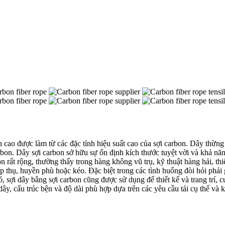
 cao được làm từ các đặc tính hiệu suất cao của sợi carbon. Dây thừng 
rbon. Dây sợi carbon sở hữu sự ổn định kích thước tuyệt vời và khả nă
 rất rộng, thường thấy trong hàng không vũ trụ, kỹ thuật hàng hải, thi
hấp thụ, huyền phù hoặc kéo. Đặc biệt trong các tình huống đòi hỏi phả
sợi dây bằng sợi carbon cũng được sử dụng để thiết kế và trang trí, c
y, cấu trúc bện và độ dài phù hợp dựa trên các yêu cầu tải cụ thể và 