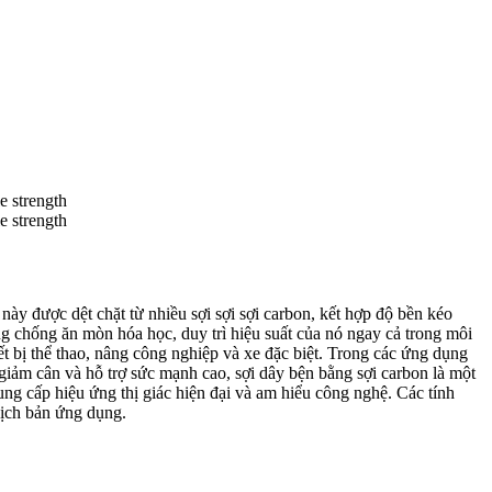
này được dệt chặt từ nhiều sợi sợi sợi carbon, kết hợp độ bền kéo
ng chống ăn mòn hóa học, duy trì hiệu suất của nó ngay cả trong môi
ết bị thể thao, nâng công nghiệp và xe đặc biệt. Trong các ứng dụng
i giảm cân và hỗ trợ sức mạnh cao, sợi dây bện bằng sợi carbon là một
ung cấp hiệu ứng thị giác hiện đại và am hiểu công nghệ. Các tính
kịch bản ứng dụng.