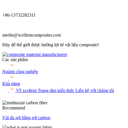
+86-13732282311
merlin@xcellentcomposites.com
Hãy để thế giới được hưởng lợi từ vật liệu composite!
Các sản phẩm
Ngành công nghiệp
Khả năng
Về xcellent
Trung tâm kiến ​​thức
Liên hệ với chúng tôi
Recommend
Vải đa sợi bằng sợi carbon