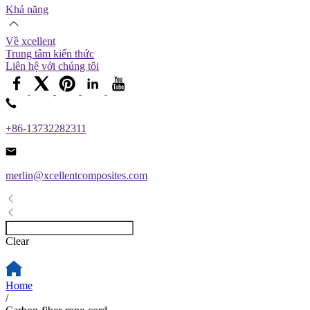
Khả năng
Về xcellent
Trung tâm kiến ​​thức
Liên hệ với chúng tôi
+86-13732282311
merlin@xcellentcomposites.com
Clear
Home
/