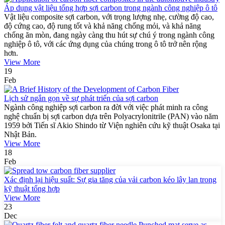
Áp dụng vật liệu tổng hợp sợi carbon trong ngành công nghiệp ô tô
Vật liệu composite sợi carbon, với trọng lượng nhẹ, cường độ cao,
độ cứng cao, độ rung tốt và khả năng chống mỏi, và khả năng
chống ăn mòn, đang ngày càng thu hút sự chú ý trong ngành công
nghiệp ô tô, với các ứng dụng của chúng trong ô tô trở nên rộng
hơn.
View More
19
Feb
Lịch sử ngắn gọn về sự phát triển của sợi carbon
Ngành công nghiệp sợi carbon ra đời với việc phát minh ra công
nghệ chuẩn bị sợi carbon dựa trên Polyacrylonitrile (PAN) vào năm
1959 bởi Tiến sĩ Akio Shindo từ Viện nghiên cứu kỹ thuật Osaka tại
Nhật Bản.
View More
18
Feb
Xác định lại hiệu suất: Sự gia tăng của vải carbon kéo lây lan trong
kỹ thuật tổng hợp
View More
23
Dec