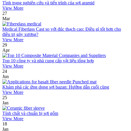
Tình trạng nghiên cứu và tiến trình của sợi aramid
View More
27
Mar
Medical Fiberlass Cast so với đúc thạch cao: Điều gì tốt hơn cho
điều trị gãy xương?
View More
29
Apr
Top 10 công ty và nhà cung cấp vật liệu tổng hợp
View More
24
Jun
Khám phá các ứng dụng sợi bazan: Hướng dẫn cuối cùng
View More
25
Jan
Tính chất và chuẩn bị sợi gốm
View More
18
Jan