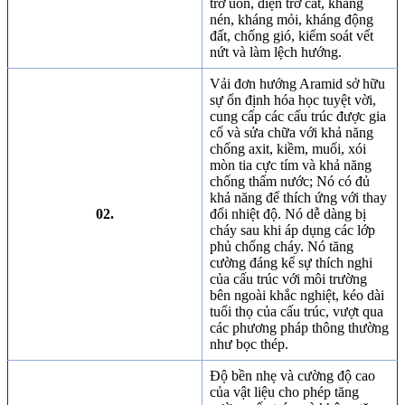
trở uốn, điện trở cắt, kháng
nén, kháng mỏi, kháng động
đất, chống gió, kiểm soát vết
nứt và làm lệch hướng.
Vải đơn hướng Aramid sở hữu
sự ổn định hóa học tuyệt vời,
cung cấp các cấu trúc được gia
cố và sửa chữa với khả năng
chống axit, kiềm, muối, xói
mòn tia cực tím và khả năng
chống thấm nước; Nó có đủ
khả năng để thích ứng với thay
02.
đổi nhiệt độ. Nó dễ dàng bị
cháy sau khi áp dụng các lớp
phủ chống cháy. Nó tăng
cường đáng kể sự thích nghi
của cấu trúc với môi trường
bên ngoài khắc nghiệt, kéo dài
tuổi thọ của cấu trúc, vượt qua
các phương pháp thông thường
như bọc thép.
Độ bền nhẹ và cường độ cao
của vật liệu cho phép tăng