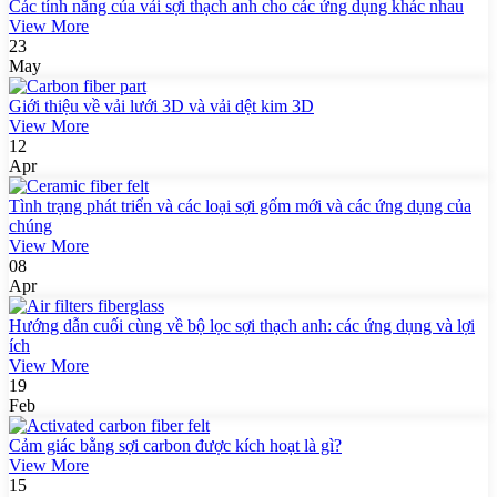
Các tính năng của vải sợi thạch anh cho các ứng dụng khác nhau
View More
23
May
Giới thiệu về vải lưới 3D và vải dệt kim 3D
View More
12
Apr
Tình trạng phát triển và các loại sợi gốm mới và các ứng dụng của
chúng
View More
08
Apr
Hướng dẫn cuối cùng về bộ lọc sợi thạch anh: các ứng dụng và lợi
ích
View More
19
Feb
Cảm giác bằng sợi carbon được kích hoạt là gì?
View More
15