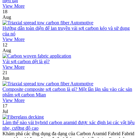
hiện đại
View More
18
Aug
Hướng dẫn toàn diện để lan truyền vải sợi carbon kéo và sử dụng
của nó
View More
12
Aug
Vải sợi carbon dệt là gì?
View More
21
Jun
Composite composite sợi carbon là gì? Một lần lặn sâu vào các sản
phẩm sợi carbon Mian
View More
17
Jul
Làm thế nào vải hybrid carbon aramid được xác định lại các vật liệu
nhẹ, cường độ cao
Khám phá các ứng dụng đa dạng của Carbon Aramid Fabrid Fabrid