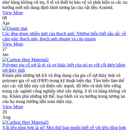
như hàng không vũ trụ, ô tô và thiết bị bảo vệ và phát hiện ra các xu
hướng mới nổi đang định hình tương lai của vật liệu Aramid.
View More
08
Apr
Các ứng dụng nhiều mặt của thạch anh: Những hiểu biết sâu sắc về
cảm giác thạch anh, thạch anh nhung và cáp quang
View More
27
Jan
Polymer gia cố sợi là gì và sự khác biệt của nó so với cốt thép bằng
sợi thủy tinh
Khám phá những lợi ích và ứng dụng của gia cố sợi thủy tinh và
polymer gia cố sợi (FRP) trong kỹ thuật hiện đại. Tìm hiểu làm thế
nào các vật liệu này cải thiện sức mạnh, độ bền và tính bền vững
trong các ngành công nghiệp như xây dựng, ô tô và hàng không vũ
trụ. Khám phá những lợi thế, loại hình và xu hướng trong tương lai
của họ trong hướng dẫn toàn diện này.
View More
20
Aug
Vật liệu tổng hợp là gì? Mọi thứ bạn muốn biết về vật liệu tổng hợp