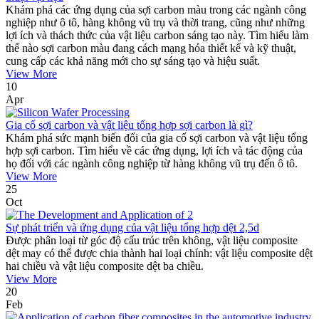
Khám phá các ứng dụng của sợi carbon màu trong các ngành công
nghiệp như ô tô, hàng không vũ trụ và thời trang, cũng như những
lợi ích và thách thức của vật liệu carbon sáng tạo này. Tìm hiểu làm
thế nào sợi carbon màu đang cách mạng hóa thiết kế và kỹ thuật,
cung cấp các khả năng mới cho sự sáng tạo và hiệu suất.
View More
10
Apr
Gia cố sợi carbon và vật liệu tổng hợp sợi carbon là gì?
Khám phá sức mạnh biến đổi của gia cố sợi carbon và vật liệu tổng
hợp sợi carbon. Tìm hiểu về các ứng dụng, lợi ích và tác động của
họ đối với các ngành công nghiệp từ hàng không vũ trụ đến ô tô.
View More
25
Oct
Sự phát triển và ứng dụng của vật liệu tổng hợp dệt 2,5d
Được phân loại từ góc độ cấu trúc trên không, vật liệu composite
dệt may có thể được chia thành hai loại chính: vật liệu composite dệt
hai chiều và vật liệu composite dệt ba chiều.
View More
20
Feb