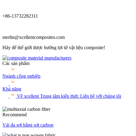
+86-13732282311
merlin@xcellentcomposites.com
Hãy để thế giới được hưởng lợi từ vật liệu composite!
Các sản phẩm
Ngành công nghiệp
Khả năng
Về xcellent
Trung tâm kiến ​​thức
Liên hệ với chúng tôi
Recommend
Vải đa sợi bằng sợi carbon