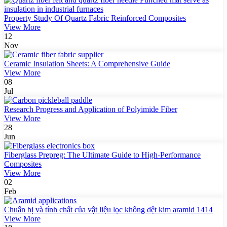
Property Study Of Quartz Fabric Reinforced Composites
View More
12
Nov
Ceramic Insulation Sheets: A Comprehensive Guide
View More
08
Jul
Research Progress and Application of Polyimide Fiber
View More
28
Jun
Fiberglass Prepreg: The Ultimate Guide to High-Performance
Composites
View More
02
Feb
Chuẩn bị và tính chất của vật liệu lọc không dệt kim aramid 1414
View More