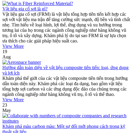
Vật liệu gia cố sợi là gì?
Vật liệu gia cố sợi (FRM) là vật liệu tổng hợp tiên tiến kết hợp các
sợi với vật liệu ma trận để tăng cường sức mạnh, độ bền và tính chất
nhẹ. Tìm hiểu về loại hình, lợi thế, ứng dụng và xu hướng trong
tương lai của họ trong các ngành công nghiệp như hàng không vũ
trụ, ô tô và xây dựng. Khám phá lý do tại sao FRM là sự lựa chọn
ưa thích cho các giải pháp hiệu suất cao.
View More
19
Aug
Hướng dẫn toàn diện về vật liệu composite tiên tiến: loại, ứng dụng
và lợi ích
Khám phá thế giới của các vật liệu composite tiên tiến trong hướng
dẫn toàn diện này. Khám phá các loại đa dạng, bao gồm vật liệu
tổng hợp sợi carbon và các ứng dụng độc đáo của chúng trong các
ngành công nghiệp như hàng không vũ trụ, ô tô và thể thao.
View More
23
May
Khám phá màu carbon màu: Một sự đổi mới phong cách trong kỹ
thuật vật liệu