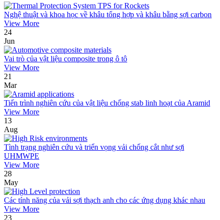
Nghệ thuật và khoa học về khâu tổng hợp và khâu bằng sợi carbon
View More
24
Jun
Vai trò của vật liệu composite trong ô tô
View More
21
Mar
Tiến trình nghiên cứu của vật liệu chống stab linh hoạt của Aramid
View More
13
Aug
Tình trạng nghiên cứu và triển vọng vải chống cắt như sợi
UHMWPE
View More
28
May
Các tính năng của vải sợi thạch anh cho các ứng dụng khác nhau
View More
23