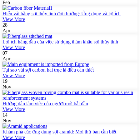
Feb
Hiểu vải bằng sợi thủy tinh đơn hướng: Ứng dụng và lợi ích
View More
28
Apr
Lợi ích hàng đầu của việc sử dụng thảm khâu sợi thủy tinh
View More
07
Apr
Tại sao vải sợi carbon hai trục là điều cần thiết
View More
19
Nov
Hướng dẫn làm việc của người mới bắt đầu
View More
14
Nov
Khám phá các ứng dụng sợi aramid: Mọi thứ bạn cần biết
View More