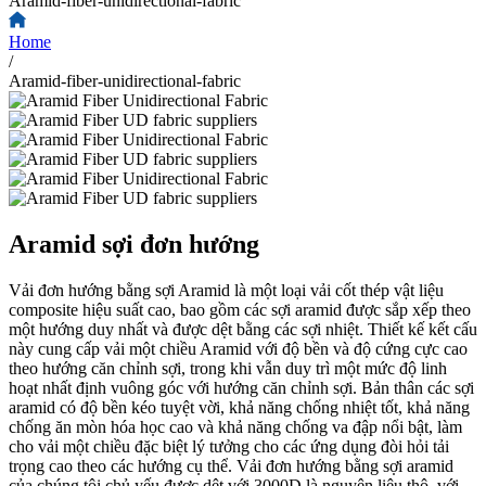
Aramid-fiber-unidirectional-fabric
Home
/
Aramid-fiber-unidirectional-fabric
Aramid sợi đơn hướng
Vải đơn hướng bằng sợi Aramid là một loại vải cốt thép vật liệu
composite hiệu suất cao, bao gồm các sợi aramid được sắp xếp theo
một hướng duy nhất và được dệt bằng các sợi nhiệt. Thiết kế kết cấu
này cung cấp vải một chiều Aramid với độ bền và độ cứng cực cao
theo hướng căn chỉnh sợi, trong khi vẫn duy trì một mức độ linh
hoạt nhất định vuông góc với hướng căn chỉnh sợi. Bản thân các sợi
aramid có độ bền kéo tuyệt vời, khả năng chống nhiệt tốt, khả năng
chống ăn mòn hóa học cao và khả năng chống va đập nổi bật, làm
cho vải một chiều đặc biệt lý tưởng cho các ứng dụng đòi hỏi tải
trọng cao theo các hướng cụ thể. Vải đơn hướng bằng sợi aramid
của chúng tôi chủ yếu được dệt với 3000D là nguyên liệu thô, với