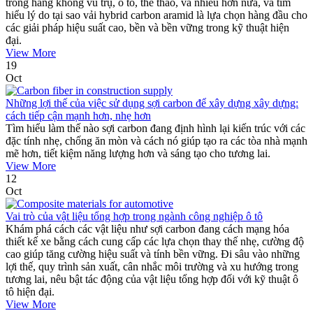
trong hàng không vũ trụ, ô tô, thể thao, và nhiều hơn nữa, và tìm
hiểu lý do tại sao vải hybrid carbon aramid là lựa chọn hàng đầu cho
các giải pháp hiệu suất cao, bền và bền vững trong kỹ thuật hiện
đại.
View More
19
Oct
Những lợi thế của việc sử dụng sợi carbon để xây dựng xây dựng:
cách tiếp cận mạnh hơn, nhẹ hơn
Tìm hiểu làm thế nào sợi carbon đang định hình lại kiến ​​trúc với các
đặc tính nhẹ, chống ăn mòn và cách nó giúp tạo ra các tòa nhà mạnh
mẽ hơn, tiết kiệm năng lượng hơn và sáng tạo cho tương lai.
View More
12
Oct
Vai trò của vật liệu tổng hợp trong ngành công nghiệp ô tô
Khám phá cách các vật liệu như sợi carbon đang cách mạng hóa
thiết kế xe bằng cách cung cấp các lựa chọn thay thế nhẹ, cường độ
cao giúp tăng cường hiệu suất và tính bền vững. Đi sâu vào những
lợi thế, quy trình sản xuất, cân nhắc môi trường và xu hướng trong
tương lai, nêu bật tác động của vật liệu tổng hợp đối với kỹ thuật ô
tô hiện đại.
View More