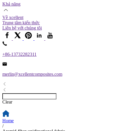
Khả năng
Về xcellent
Trung tâm kiến ​​thức
Liên hệ với chúng tôi
+86-13732282311
merlin@xcellentcomposites.com
Clear
Home
/