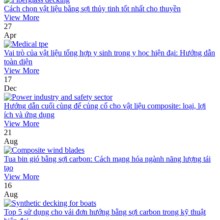
Cách chọn vật liệu bằng sợi thủy tinh tốt nhất cho thuyền
View More
27
Apr
Vai trò của vật liệu tổng hợp y sinh trong y học hiện đại: Hướng dẫn
toàn diện
View More
17
Dec
Hướng dẫn cuối cùng để củng cố cho vật liệu composite: loại, lợi
ích và ứng dụng
View More
21
Aug
Tua bin gió bằng sợi carbon: Cách mạng hóa ngành năng lượng tái
tạo
View More
16
Aug
Top 5 sử dụng cho vải đơn hướng bằng sợi carbon trong kỹ thuật