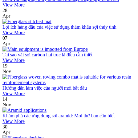
View More
28
Apr
Lợi ích hàng đầu của việc sử dụng thảm khâu sợi thủy tinh
View More
07
Apr
Tại sao vải sợi carbon hai trục là điều cần thiết
View More
19
Nov
Hướng dẫn làm việc của người mới bắt đầu
View More
14
Nov
Khám phá các ứng dụng sợi aramid: Mọi thứ bạn cần biết
View More
30
Apr