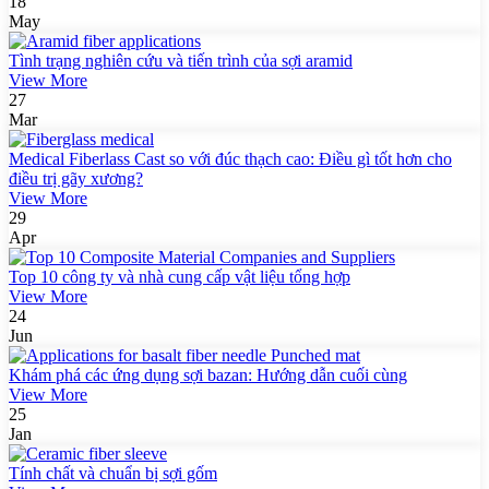
18
May
Tình trạng nghiên cứu và tiến trình của sợi aramid
View More
27
Mar
Medical Fiberlass Cast so với đúc thạch cao: Điều gì tốt hơn cho
điều trị gãy xương?
View More
29
Apr
Top 10 công ty và nhà cung cấp vật liệu tổng hợp
View More
24
Jun
Khám phá các ứng dụng sợi bazan: Hướng dẫn cuối cùng
View More
25
Jan
Tính chất và chuẩn bị sợi gốm