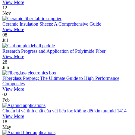
View More
12
Nov
Ceramic Insulation Sheets: A Comprehensive Guide
View More
08
Jul
Research Progress and Application of Polyimide Fiber
View More
28
Jun
Fiberglass Prepreg: The Ultimate Guide to High-Performance
Composites
View More
02
Feb
Chuẩn bị và tính chất của vật liệu lọc không dệt kim aramid 1414
View More
18
May