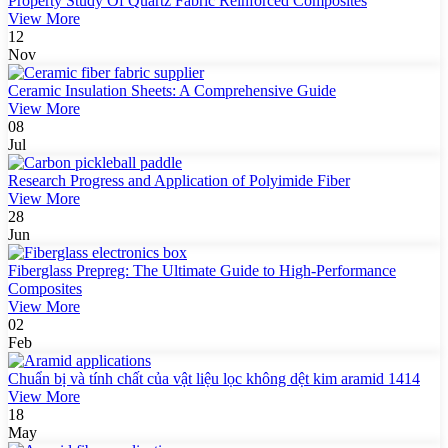
Property Study Of Quartz Fabric Reinforced Composites
View More
12
Nov
Ceramic Insulation Sheets: A Comprehensive Guide
View More
08
Jul
Research Progress and Application of Polyimide Fiber
View More
28
Jun
Fiberglass Prepreg: The Ultimate Guide to High-Performance
Composites
View More
02
Feb
Chuẩn bị và tính chất của vật liệu lọc không dệt kim aramid 1414
View More
18
May