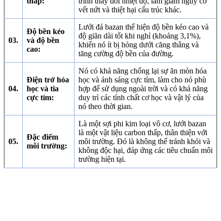
thấp:
trình thay đổi nhiệt độ, làm giảm nguy cơ
vết nứt và thiệt hại cấu trúc khác.
Lưới đá bazan thể hiện độ bền kéo cao và
Độ bền kéo
độ giãn dài tốt khi nghỉ (khoảng 3,1%),
03.
và độ bền
khiến nó ít bị hỏng dưới căng thẳng và
cao:
tăng cường độ bền của đường.
Nó có khả năng chống lại sự ăn mòn hóa
Điện trở hóa
học và ánh sáng cực tím, làm cho nó phù
04.
học và tia
hợp để sử dụng ngoài trời và có khả năng
cực tím:
duy trì các tính chất cơ học và vật lý của
nó theo thời gian.
Là một sợi phi kim loại vô cơ, lưới bazan
là một vật liệu carbon thấp, thân thiện với
Đặc điểm
05.
môi trường. Đó là không thể tránh khỏi và
môi trường:
không độc hại, đáp ứng các tiêu chuẩn môi
trường hiện tại.