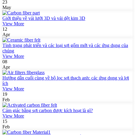
23
May
Giới thiệu về vải lưới 3D và vải dệt kim 3D
View More
12
Apr
Tình trạng phát triển và các loại sợi gốm mới và các ứng dụng của
chúng
View More
08
Apr
Hướng dẫn cuối cùng về bộ lọc sợi thạch anh: các ứng dụng và lợi
ích
View More
19
Feb
Cảm giác bằng sợi carbon được kích hoạt là gì?
View More
15
Feb