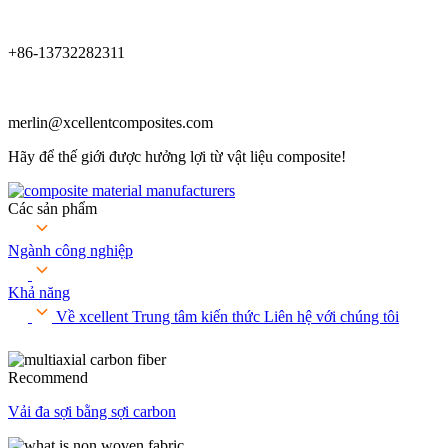
+86-13732282311
merlin@xcellentcomposites.com
Hãy để thế giới được hưởng lợi từ vật liệu composite!
Các sản phẩm
Ngành công nghiệp
Khả năng
Về xcellent
Trung tâm kiến ​​thức
Liên hệ với chúng tôi
Recommend
Vải đa sợi bằng sợi carbon