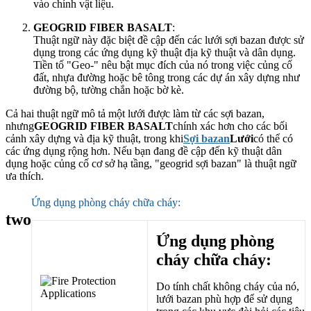
vào chính vật liệu.
GEOGRID FIBER BASALT
:
Thuật ngữ này đặc biệt đề cập đến các lưới sợi bazan được sử
dụng trong các ứng dụng kỹ thuật địa kỹ thuật và dân dụng.
Tiền tố "Geo-" nêu bật mục đích của nó trong việc củng cố
đất, nhựa đường hoặc bê tông trong các dự án xây dựng như
đường bộ, tường chắn hoặc bờ kè.
Cả hai thuật ngữ mô tả một lưới được làm từ các sợi bazan,
nhưng
GEOGRID FIBER BASALT
chính xác hơn cho các bối
cảnh xây dựng và địa kỹ thuật, trong khi
Sợi bazan
Lưới
có thể có
các ứng dụng rộng hơn. Nếu bạn đang đề cập đến kỹ thuật dân
dụng hoặc củng cố cơ sở hạ tầng, "geogrid sợi bazan" là thuật ngữ
ưa thích.
Ứng dụng phòng cháy chữa cháy:
two
Ứng dụng phòng
cháy chữa cháy:
Do tính chất không cháy của nó,
lưới bazan phù hợp để sử dụng