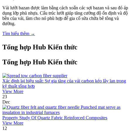
Vải lưới bazan được làm bằng cách xoắn các sợi bazan và sau đó áp
dụng lớp phủ nhựa. Cấu trúc lưới giúp tăng cường độ ổn định và độ
bền của vải, làm cho nó phù hợp để gia cố sửa chữa bê tông và
đường.
Tìm hiểu thêm →
Tổng hợp Hub Kiến thức
Tổng hợp Hub Kiến thức
Xác định lại hiệu suất: Sự gia tăng của vải carbon kéo lây lan trong
kỹ thuật tổng hợp
View More
23
Dec
Property Study Of Quartz Fabric Reinforced Composites
View More
12