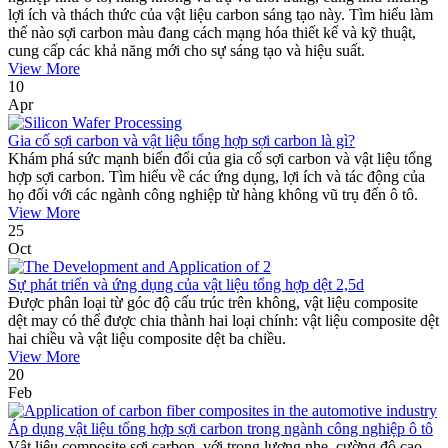
lợi ích và thách thức của vật liệu carbon sáng tạo này. Tìm hiểu làm
thế nào sợi carbon màu đang cách mạng hóa thiết kế và kỹ thuật,
cung cấp các khả năng mới cho sự sáng tạo và hiệu suất.
View More
10
Apr
Gia cố sợi carbon và vật liệu tổng hợp sợi carbon là gì?
Khám phá sức mạnh biến đổi của gia cố sợi carbon và vật liệu tổng
hợp sợi carbon. Tìm hiểu về các ứng dụng, lợi ích và tác động của
họ đối với các ngành công nghiệp từ hàng không vũ trụ đến ô tô.
View More
25
Oct
Sự phát triển và ứng dụng của vật liệu tổng hợp dệt 2,5d
Được phân loại từ góc độ cấu trúc trên không, vật liệu composite
dệt may có thể được chia thành hai loại chính: vật liệu composite dệt
hai chiều và vật liệu composite dệt ba chiều.
View More
20
Feb
Áp dụng vật liệu tổng hợp sợi carbon trong ngành công nghiệp ô tô
Vật liệu composite sợi carbon, với trọng lượng nhẹ, cường độ cao,