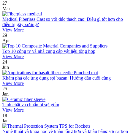
27
Mar
Medical Fiberlass Cast so với đúc thạch cao: Điều gì tốt hơn cho
điều trị gãy xương?
View More
29
Apr
Top 10 công ty và nhà cung cấp vật liệu tổng hợp
View More
24
Jun
Khám phá các ứng dụng sợi bazan: Hướng dẫn cuối cùng
View More
25
Jan
Tính chất và chuẩn bị sợi gốm
View More
18
Jan
Nghệ thuật và khoa học về khâu tổng hợp và khâu bằng sợi carbon