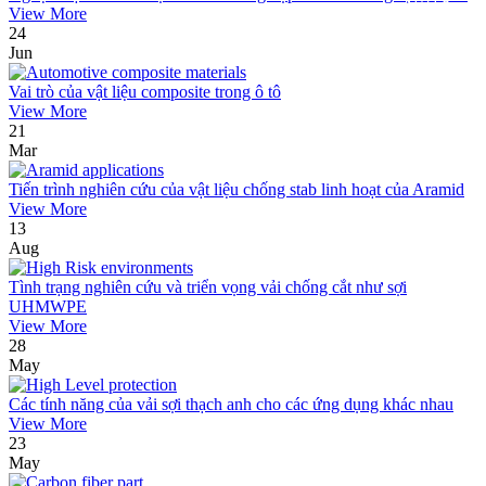
View More
24
Jun
Vai trò của vật liệu composite trong ô tô
View More
21
Mar
Tiến trình nghiên cứu của vật liệu chống stab linh hoạt của Aramid
View More
13
Aug
Tình trạng nghiên cứu và triển vọng vải chống cắt như sợi
UHMWPE
View More
28
May
Các tính năng của vải sợi thạch anh cho các ứng dụng khác nhau
View More
23
May