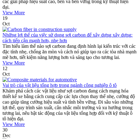
các giải pháp hiệu suất cao, bền và bền vững trong kỹ thuật hiện
đại.
View More
19
Oct
Những lợi thế của việc sử dụng sợi carbon để xây dựng xây dựng:
cách tiếp cận mạnh hơn, nhẹ hơn
Tìm hiểu làm thế nào sợi carbon đang định hình lại kiến ​​trúc với các
đặc tính nhẹ, chống ăn mòn và cách nó giúp tạo ra các tòa nhà mạnh
mẽ hơn, tiết kiệm năng lượng hơn và sáng tạo cho tương lai.
View More
12
Oct
Vai trò của vật liệu tổng hợp trong ngành công nghiệp ô tô
Khám phá cách các vật liệu như sợi carbon đang cách mạng hóa
thiết kế xe bằng cách cung cấp các lựa chọn thay thế nhẹ, cường độ
cao giúp tăng cường hiệu suất và tính bền vững. Đi sâu vào những
lợi thế, quy trình sản xuất, cân nhắc môi trường và xu hướng trong
tương lai, nêu bật tác động của vật liệu tổng hợp đối với kỹ thuật ô
tô hiện đại.
View More
30
Dec