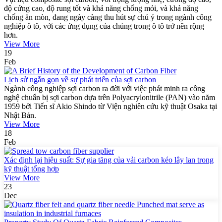
độ cứng cao, độ rung tốt và khả năng chống mỏi, và khả năng
chống ăn mòn, đang ngày càng thu hút sự chú ý trong ngành công
nghiệp ô tô, với các ứng dụng của chúng trong ô tô trở nên rộng
hơn.
View More
19
Feb
Lịch sử ngắn gọn về sự phát triển của sợi carbon
Ngành công nghiệp sợi carbon ra đời với việc phát minh ra công
nghệ chuẩn bị sợi carbon dựa trên Polyacrylonitrile (PAN) vào năm
1959 bởi Tiến sĩ Akio Shindo từ Viện nghiên cứu kỹ thuật Osaka tại
Nhật Bản.
View More
18
Feb
Xác định lại hiệu suất: Sự gia tăng của vải carbon kéo lây lan trong
kỹ thuật tổng hợp
View More
23
Dec