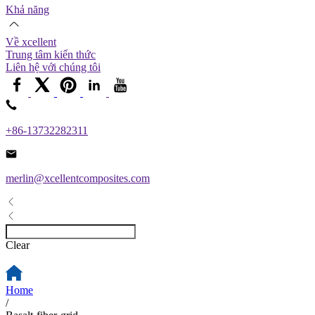
Khả năng
Về xcellent
Trung tâm kiến ​​thức
Liên hệ với chúng tôi
+86-13732282311
merlin@xcellentcomposites.com
Clear
Home
/