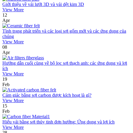
Giới thiệu về vải lưới 3D và vải dệt kim 3D
View More
12
Apr
Tình trạng phát triển và các loại sợi gốm mới và các ứng dụng của
chúng
View More
08
Apr
Hướng dẫn cuối cùng về bộ lọc sợi thạch anh: các ứng dụng và lợi
ích
View More
19
Feb
Cảm giác bằng sợi carbon được kích hoạt là gì?
View More
15
Feb
Hiểu vải bằng sợi thủy tinh đơn hướng: Ứng dụng và lợi ích
View More
28