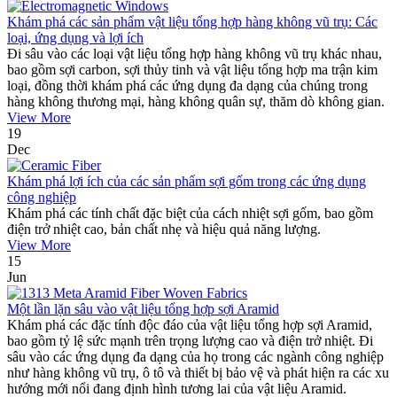
Khám phá các sản phẩm vật liệu tổng hợp hàng không vũ trụ: Các
loại, ứng dụng và lợi ích
Đi sâu vào các loại vật liệu tổng hợp hàng không vũ trụ khác nhau,
bao gồm sợi carbon, sợi thủy tinh và vật liệu tổng hợp ma trận kim
loại, đồng thời khám phá các ứng dụng đa dạng của chúng trong
hàng không thương mại, hàng không quân sự, thăm dò không gian.
View More
19
Dec
Khám phá lợi ích của các sản phẩm sợi gốm trong các ứng dụng
công nghiệp
Khám phá các tính chất đặc biệt của cách nhiệt sợi gốm, bao gồm
điện trở nhiệt cao, bản chất nhẹ và hiệu quả năng lượng.
View More
15
Jun
Một lần lặn sâu vào vật liệu tổng hợp sợi Aramid
Khám phá các đặc tính độc đáo của vật liệu tổng hợp sợi Aramid,
bao gồm tỷ lệ sức mạnh trên trọng lượng cao và điện trở nhiệt. Đi
sâu vào các ứng dụng đa dạng của họ trong các ngành công nghiệp
như hàng không vũ trụ, ô tô và thiết bị bảo vệ và phát hiện ra các xu
hướng mới nổi đang định hình tương lai của vật liệu Aramid.