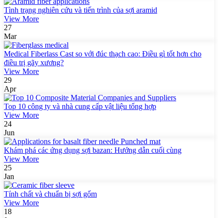
Tình trạng nghiên cứu và tiến trình của sợi aramid
View More
27
Mar
Medical Fiberlass Cast so với đúc thạch cao: Điều gì tốt hơn cho
điều trị gãy xương?
View More
29
Apr
Top 10 công ty và nhà cung cấp vật liệu tổng hợp
View More
24
Jun
Khám phá các ứng dụng sợi bazan: Hướng dẫn cuối cùng
View More
25
Jan
Tính chất và chuẩn bị sợi gốm
View More
18