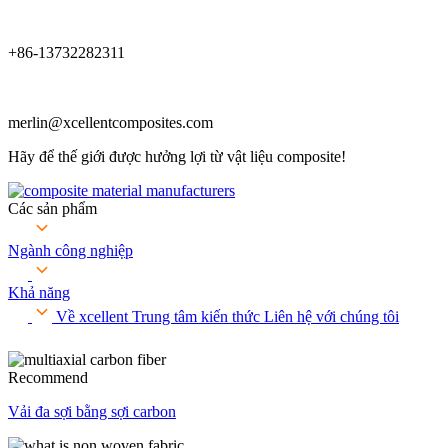
+86-13732282311
merlin@xcellentcomposites.com
Hãy để thế giới được hưởng lợi từ vật liệu composite!
Các sản phẩm
Ngành công nghiệp
Khả năng
Về xcellent
Trung tâm kiến ​​thức
Liên hệ với chúng tôi
Recommend
Vải đa sợi bằng sợi carbon