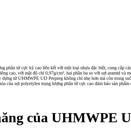
phân tử cực kỳ cao liên kết với một loại nhựa đặc biệt, cung cấp các 
iêng cao, với mật độ chỉ 0,97g/cm³, hai phần ba so với sợi aramid và m
ây dựng từ UHMWPE UD Prepreg không chỉ nhẹ hơn mà còn trong suốt hơ
hóa của sợi polyetylen trọng lượng phân tử cực cao đảm bảo sản phẩm 
 năng của UHMWPE U