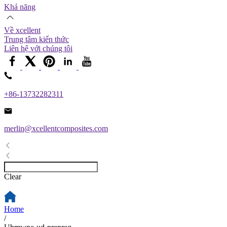
Khả năng
Về xcellent
Trung tâm kiến ​​thức
Liên hệ với chúng tôi
+86-13732282311
merlin@xcellentcomposites.com
Clear
Home
/