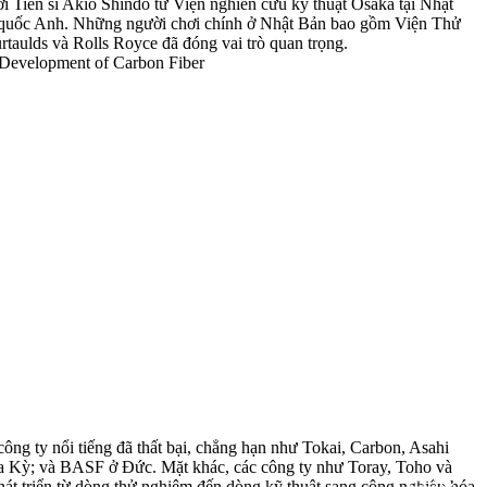
i Tiến sĩ Akio Shindo từ Viện nghiên cứu kỹ thuật Osaka tại Nhật
g quốc Anh. Những người chơi chính ở Nhật Bản bao gồm Viện Thử
aulds và Rolls Royce đã đóng vai trò quan trọng.
công ty nổi tiếng đã thất bại, chẳng hạn như Tokai, Carbon, Asahi
a Kỳ; và BASF ở Đức. Mặt khác, các công ty như Toray, Toho và
át triển từ dòng thử nghiệm đến dòng kỹ thuật sang công nghiệp hóa