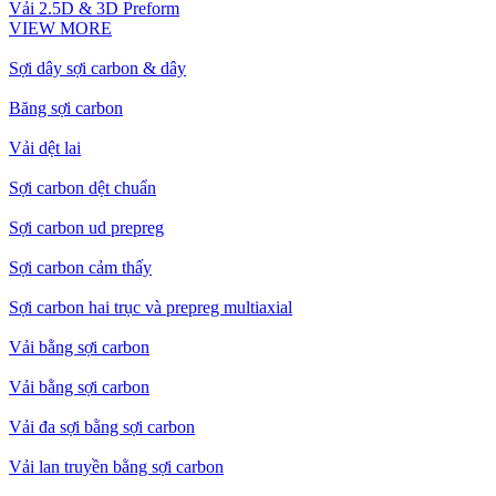
Vải 2.5D & 3D Preform
VIEW MORE
Sợi dây sợi carbon & dây
Băng sợi carbon
Vải dệt lai
Sợi carbon dệt chuẩn
Sợi carbon ud prepreg
Sợi carbon cảm thấy
Sợi carbon hai trục và prepreg multiaxial
Vải bằng sợi carbon
Vải bằng sợi carbon
Vải đa sợi bằng sợi carbon
Vải lan truyền bằng sợi carbon