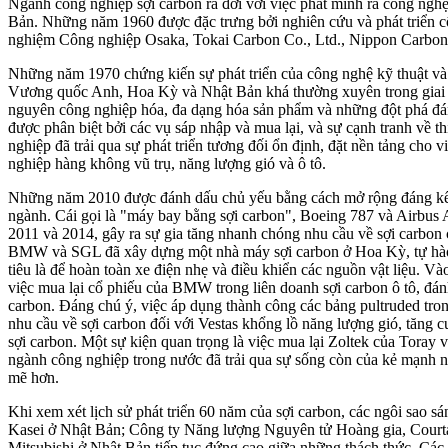
Ngành công nghiệp sợi carbon ra đời với việc phát minh ra công nghệ
Bản. Những năm 1960 được đặc trưng bởi nghiên cứu và phát triển
nghiệm Công nghiệp Osaka, Tokai Carbon Co., Ltd., Nippon Carbon C
Những năm 1970 chứng kiến ​​sự phát triển của công nghệ kỹ thuật v
Vương quốc Anh, Hoa Kỳ và Nhật Bản khá thường xuyên trong giai
nguyên công nghiệp hóa, đa dạng hóa sản phẩm và những đột phá đ
được phân biệt bởi các vụ sáp nhập và mua lại, và sự cạnh tranh về
nghiệp đã trải qua sự phát triển tương đối ổn định, đặt nền tảng cho 
nghiệp hàng không vũ trụ, năng lượng gió và ô tô.
Những năm 2010 được đánh dấu chủ yếu bằng cách mở rộng đáng kể 
ngành. Cái gọi là "máy bay bằng sợi carbon", Boeing 787 và Airbus 
2011 và 2014, gây ra sự gia tăng nhanh chóng nhu cầu về sợi carbo
BMW và SGL đã xây dựng một nhà máy sợi carbon ở Hoa Kỳ, tự hào 
tiêu là để hoàn toàn xe điện nhẹ và điều khiển các nguồn vật liệu. 
việc mua lại cổ phiếu của BMW trong liên doanh sợi carbon ô tô, đ
carbon. Đáng chú ý, việc áp dụng thành công các bảng pultruded tro
nhu cầu về sợi carbon đối với Vestas khổng lồ năng lượng gió, tăng 
sợi carbon. Một sự kiện quan trọng là việc mua lại Zoltek của Toray
ngành công nghiệp trong nước đã trải qua sự sống còn của kẻ mạnh 
mẽ hơn.
Khi xem xét lịch sử phát triển 60 năm của sợi carbon, các ngôi sao s
Kasei ở Nhật Bản; Công ty Năng lượng Nguyên tử Hoàng gia, Courta
Mitsubishi ở Nhật Bản tiếp tục đứng cao giữa những thách thức. Các