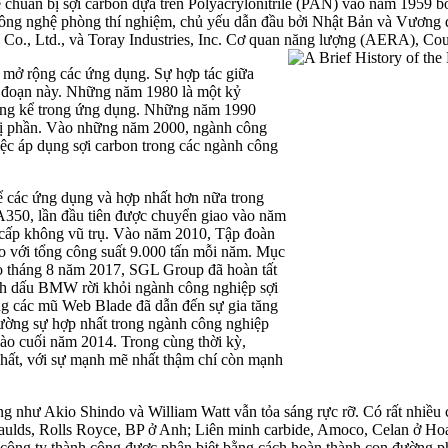
 chuẩn bị sợi carbon dựa trên Polyacrylonitrile (PAN) vào năm 1959 bở
 công nghệ phòng thí nghiệm, chủ yếu dẫn đầu bởi Nhật Bản và Vươn
o., Ltd., và Toray Industries, Inc. Cơ quan năng lượng (AERA), Court
à mở rộng các ứng dụng. Sự hợp tác giữa
 đoạn này. Những năm 1980 là một kỷ
áng kể trong ứng dụng. Những năm 1990
 thị phần. Vào những năm 2000, ngành công
việc áp dụng sợi carbon trong các ngành công
các ứng dụng và hợp nhất hơn nữa trong
A350, lần đầu tiên được chuyển giao vào năm
n cấp không vũ trụ. Vào năm 2010, Tập đoàn
với tổng công suất 9.000 tấn mỗi năm. Mục
Vào tháng 8 năm 2017, SGL Group đã hoàn tất
ánh dấu BMW rời khỏi ngành công nghiệp sợi
ng các mũ Web Blade đã dẫn đến sự gia tăng
cường sự hợp nhất trong ngành công nghiệp
 vào cuối năm 2014. Trong cùng thời kỳ,
nhất, với sự mạnh mẽ nhất thậm chí còn mạnh
áng như Akio Shindo và William Watt vẫn tỏa sáng rực rỡ. Có rất nhiều 
ulds, Rolls Royce, BP ở Anh; Liên minh carbide, Amoco, Celan ở Ho
 công ty thành công được phân biệt bằng cách hoàn thành con đường ph