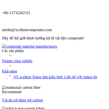
+86-13732282311
merlin@xcellentcomposites.com
Hãy để thế giới được hưởng lợi từ vật liệu composite!
Các sản phẩm
Ngành công nghiệp
Khả năng
Về xcellent
Trung tâm kiến ​​thức
Liên hệ với chúng tôi
Recommend
Vải đa sợi bằng sợi carbon