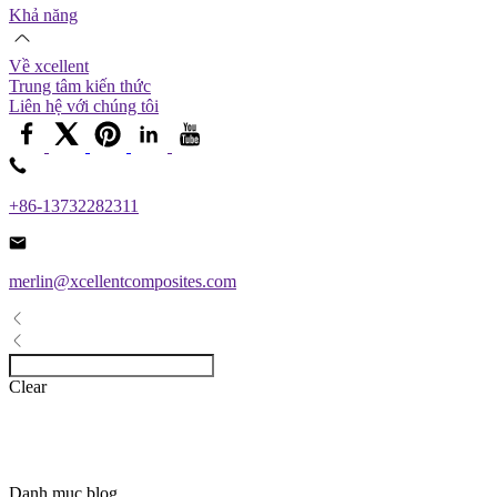
Khả năng
Về xcellent
Trung tâm kiến ​​thức
Liên hệ với chúng tôi
+86-13732282311
merlin@xcellentcomposites.com
Clear
Danh mục blog