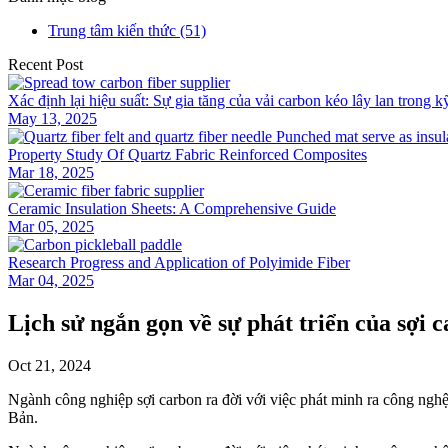
Trung tâm kiến ​​thức (51)
Recent Post
Xác định lại hiệu suất: Sự gia tăng của vải carbon kéo lây lan trong k
May 13, 2025
Property Study Of Quartz Fabric Reinforced Composites
Mar 18, 2025
Ceramic Insulation Sheets: A Comprehensive Guide
Mar 05, 2025
Research Progress and Application of Polyimide Fiber
Mar 04, 2025
Lịch sử ngắn gọn về sự phát triển của sợi 
Oct 21, 2024
Ngành công nghiệp sợi carbon ra đời với việc phát minh ra công nghệ
Bản.