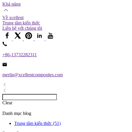
Khả năng
Về xcellent
Trung tâm kiến ​​thức
Liên hệ với chúng tôi
+86-13732282311
merlin@xcellentcomposites.com
Clear
Danh mục blog
Trung tâm kiến ​​thức (51)