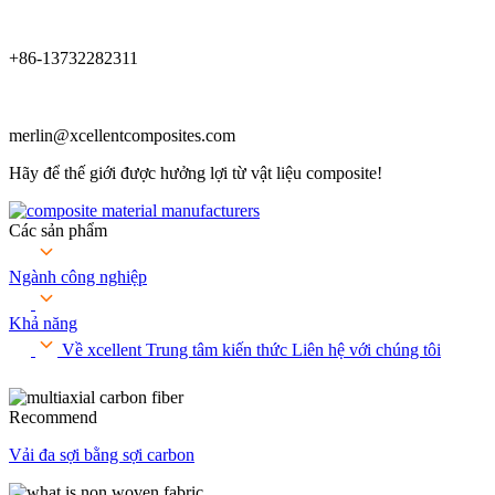
+86-13732282311
merlin@xcellentcomposites.com
Hãy để thế giới được hưởng lợi từ vật liệu composite!
Các sản phẩm
Ngành công nghiệp
Khả năng
Về xcellent
Trung tâm kiến ​​thức
Liên hệ với chúng tôi
Recommend
Vải đa sợi bằng sợi carbon