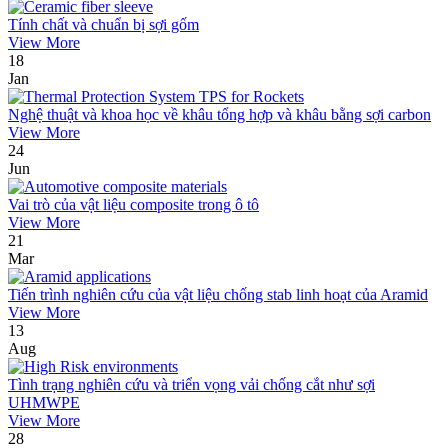
Tính chất và chuẩn bị sợi gốm
View More
18
Jan
Nghệ thuật và khoa học về khâu tổng hợp và khâu bằng sợi carbon
View More
24
Jun
Vai trò của vật liệu composite trong ô tô
View More
21
Mar
Tiến trình nghiên cứu của vật liệu chống stab linh hoạt của Aramid
View More
13
Aug
Tình trạng nghiên cứu và triển vọng vải chống cắt như sợi
UHMWPE
View More
28