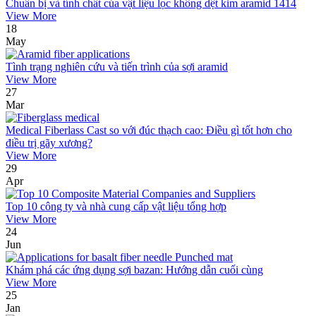
Chuẩn bị và tính chất của vật liệu lọc không dệt kim aramid 1414
View More
18
May
Tình trạng nghiên cứu và tiến trình của sợi aramid
View More
27
Mar
Medical Fiberlass Cast so với đúc thạch cao: Điều gì tốt hơn cho
điều trị gãy xương?
View More
29
Apr
Top 10 công ty và nhà cung cấp vật liệu tổng hợp
View More
24
Jun
Khám phá các ứng dụng sợi bazan: Hướng dẫn cuối cùng
View More
25
Jan