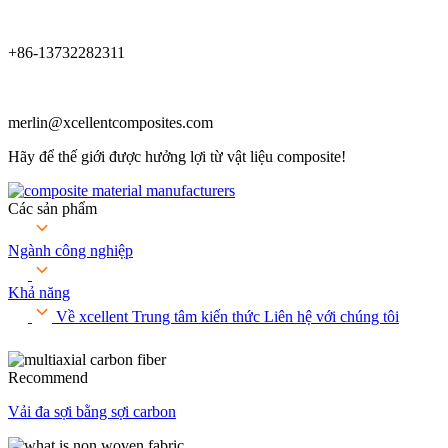
+86-13732282311
merlin@xcellentcomposites.com
Hãy để thế giới được hưởng lợi từ vật liệu composite!
Các sản phẩm
Ngành công nghiệp
Khả năng
Về xcellent
Trung tâm kiến ​​thức
Liên hệ với chúng tôi
Recommend
Vải đa sợi bằng sợi carbon