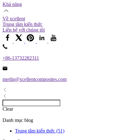
Khả năng
Về xcellent
Trung tâm kiến ​​thức
Liên hệ với chúng tôi
+86-13732282311
merlin@xcellentcomposites.com
Clear
Danh mục blog
Trung tâm kiến ​​thức (51)