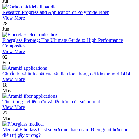
Jul
Research Progress and Application of Polyimide Fiber
View More
28
Jun
Fiberglass Prepreg: The Ultimate Guide to High-Performance
Composites
View More
02
Feb
Chuẩn bị và tính chất của vật liệu lọc không dệt kim aramid 1414
View More
18
May
Tình trạng nghiên cứu và tiến trình của sợi aramid
View More
27
Mar
Medical Fiberlass Cast so với đúc thạch cao: Điều gì tốt hơn cho
điều trị gãy xương?