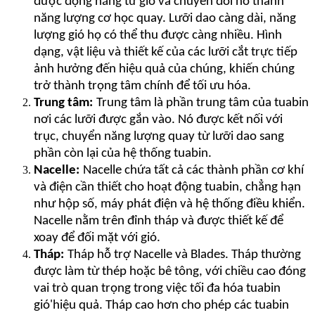
được động năng từ gió và chuyển đổi nó thành
năng lượng cơ học quay. Lưỡi dao càng dài, năng
lượng gió họ có thể thu được càng nhiều. Hình
dạng, vật liệu và thiết kế của các lưỡi cắt trực tiếp
ảnh hưởng đến hiệu quả của chúng, khiến chúng
trở thành trọng tâm chính để tối ưu hóa.
Trung tâm:
Trung tâm là phần trung tâm của tuabin
nơi các lưỡi được gắn vào. Nó được kết nối với
trục, chuyển năng lượng quay từ lưỡi dao sang
phần còn lại của hệ thống tuabin.
Nacelle:
Nacelle chứa tất cả các thành phần cơ khí
và điện cần thiết cho hoạt động tuabin, chẳng hạn
như hộp số, máy phát điện và hệ thống điều khiển.
Nacelle nằm trên đỉnh tháp và được thiết kế để
xoay để đối mặt với gió.
Tháp:
Tháp hỗ trợ Nacelle và Blades. Tháp thường
được làm từ thép hoặc bê tông, với chiều cao đóng
vai trò quan trọng trong việc tối đa hóa tuabin
gió
'
hiệu quả. Tháp cao hơn cho phép các tuabin