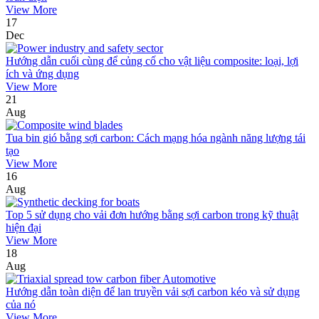
View More
17
Dec
Hướng dẫn cuối cùng để củng cố cho vật liệu composite: loại, lợi
ích và ứng dụng
View More
21
Aug
Tua bin gió bằng sợi carbon: Cách mạng hóa ngành năng lượng tái
tạo
View More
16
Aug
Top 5 sử dụng cho vải đơn hướng bằng sợi carbon trong kỹ thuật
hiện đại
View More
18
Aug
Hướng dẫn toàn diện để lan truyền vải sợi carbon kéo và sử dụng
của nó
View More