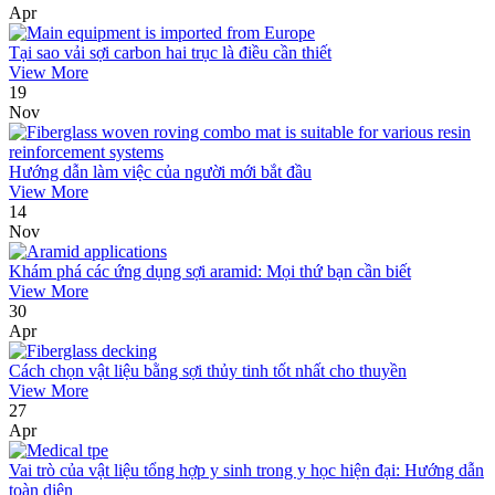
Apr
Tại sao vải sợi carbon hai trục là điều cần thiết
View More
19
Nov
Hướng dẫn làm việc của người mới bắt đầu
View More
14
Nov
Khám phá các ứng dụng sợi aramid: Mọi thứ bạn cần biết
View More
30
Apr
Cách chọn vật liệu bằng sợi thủy tinh tốt nhất cho thuyền
View More
27
Apr
Vai trò của vật liệu tổng hợp y sinh trong y học hiện đại: Hướng dẫn
toàn diện