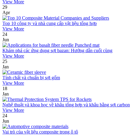
View More
29
Apr
Top 10 công ty và nhà cung cấp vật liệu tổng hợp
View More
24
Jun
Khám phá các ứng dụng sợi bazan: Hướng dẫn cuối cùng
View More
25
Jan
Tính chất và chuẩn bị sợi gốm
View More
18
Jan
Nghệ thuật và khoa học về khâu tổng hợp và khâu bằng sợi carbon
View More
24
Jun
Vai trò của vật liệu composite trong ô tô