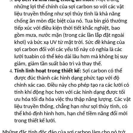
những lợi thế chính của sợi carbon so với các vật
liệu truyền thống như sợi thủy tinh là khả năng
chống ăn mòn đặc biệt của nó. Tua bin gió thường
tiếp xúc với điều kiện thời tiết khắc nghiệt, bao
gồm mưa, nước mặn (trong các lần lắp đặt ngoài
khơi) và bức xạ UV từ mặt trời. Sức đề kháng của
sợi carbon đối với các yếu tố này có nghĩa là các
lưỡi tuabin có thể kéo dài lâu hơn mà không bị suy
giảm, giảm tần suất bảo trì và thay thế.
Tính linh hoạt trong thiết kế:
Sợi carbon có thể
được đúc thành các hình dạng phức tạp với độ
chính xác cao. Điều này cho phép tạo ra các lưỡi có
tính khí động học hơn với các hình dạng được tối
ưu hóa tối đa hóa việc thu thập năng lượng. Các vật
liệu truyền thống, chẳng hạn như sợi thủy tinh, có
thể khó định hình hơn, hạn chế tiềm năng đổi mới
trong thiết kế lưỡi.
Những đặc tính độc đáo của sợi carbon làm cho nó trở