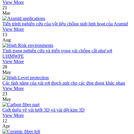
View More
21
Mar
Tiến trình nghiên cứu của vật liệu chống stab linh hoạt của Aramid
View More
13
Aug
Tình trạng nghiên cứu và triển vọng vải chống cắt như sợi
UHMWPE
View More
28
May
Các tính năng của vải sợi thạch anh cho các ứng dụng khác nhau
View More
23
May
Giới thiệu về vải lưới 3D và vải dệt kim 3D
View More
12
Apr