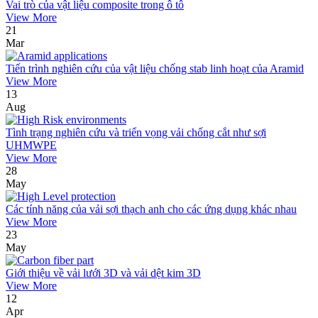
Vai trò của vật liệu composite trong ô tô
View More
21
Mar
Tiến trình nghiên cứu của vật liệu chống stab linh hoạt của Aramid
View More
13
Aug
Tình trạng nghiên cứu và triển vọng vải chống cắt như sợi
UHMWPE
View More
28
May
Các tính năng của vải sợi thạch anh cho các ứng dụng khác nhau
View More
23
May
Giới thiệu về vải lưới 3D và vải dệt kim 3D
View More
12
Apr