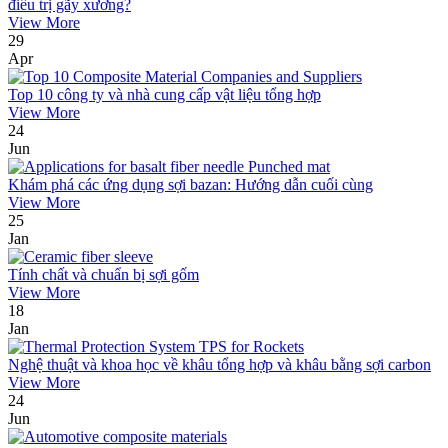
điều trị gãy xương?
View More
29
Apr
Top 10 công ty và nhà cung cấp vật liệu tổng hợp
View More
24
Jun
Khám phá các ứng dụng sợi bazan: Hướng dẫn cuối cùng
View More
25
Jan
Tính chất và chuẩn bị sợi gốm
View More
18
Jan
Nghệ thuật và khoa học về khâu tổng hợp và khâu bằng sợi carbon
View More
24
Jun