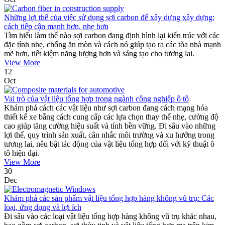
Những lợi thế của việc sử dụng sợi carbon để xây dựng xây dựng:
cách tiếp cận mạnh hơn, nhẹ hơn
Tìm hiểu làm thế nào sợi carbon đang định hình lại kiến ​​trúc với các
đặc tính nhẹ, chống ăn mòn và cách nó giúp tạo ra các tòa nhà mạnh
mẽ hơn, tiết kiệm năng lượng hơn và sáng tạo cho tương lai.
View More
12
Oct
Vai trò của vật liệu tổng hợp trong ngành công nghiệp ô tô
Khám phá cách các vật liệu như sợi carbon đang cách mạng hóa
thiết kế xe bằng cách cung cấp các lựa chọn thay thế nhẹ, cường độ
cao giúp tăng cường hiệu suất và tính bền vững. Đi sâu vào những
lợi thế, quy trình sản xuất, cân nhắc môi trường và xu hướng trong
tương lai, nêu bật tác động của vật liệu tổng hợp đối với kỹ thuật ô
tô hiện đại.
View More
30
Dec
Khám phá các sản phẩm vật liệu tổng hợp hàng không vũ trụ: Các
loại, ứng dụng và lợi ích
Đi sâu vào các loại vật liệu tổng hợp hàng không vũ trụ khác nhau,