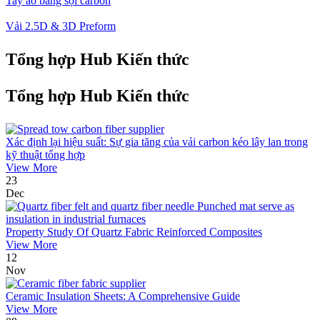
Tay áo bằng sợi carbon
Vải 2.5D & 3D Preform
Tổng hợp Hub Kiến thức
Tổng hợp Hub Kiến thức
Xác định lại hiệu suất: Sự gia tăng của vải carbon kéo lây lan trong
kỹ thuật tổng hợp
View More
23
Dec
Property Study Of Quartz Fabric Reinforced Composites
View More
12
Nov
Ceramic Insulation Sheets: A Comprehensive Guide
View More