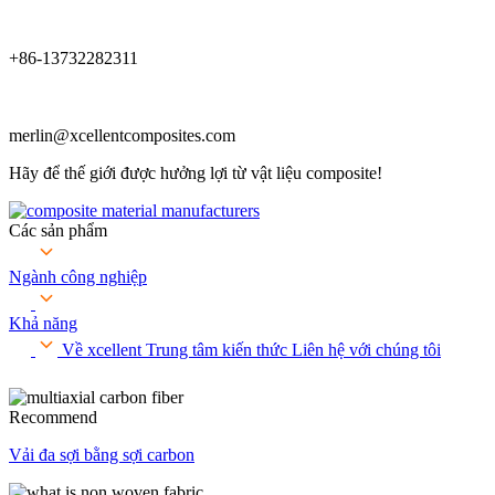
+86-13732282311
merlin@xcellentcomposites.com
Hãy để thế giới được hưởng lợi từ vật liệu composite!
Các sản phẩm
Ngành công nghiệp
Khả năng
Về xcellent
Trung tâm kiến ​​thức
Liên hệ với chúng tôi
Recommend
Vải đa sợi bằng sợi carbon