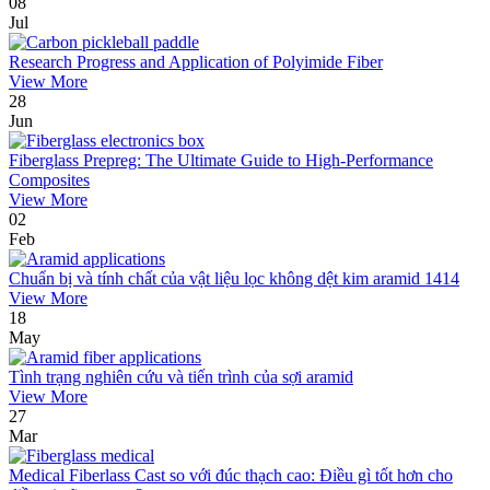
08
Jul
Research Progress and Application of Polyimide Fiber
View More
28
Jun
Fiberglass Prepreg: The Ultimate Guide to High-Performance
Composites
View More
02
Feb
Chuẩn bị và tính chất của vật liệu lọc không dệt kim aramid 1414
View More
18
May
Tình trạng nghiên cứu và tiến trình của sợi aramid
View More
27
Mar
Medical Fiberlass Cast so với đúc thạch cao: Điều gì tốt hơn cho