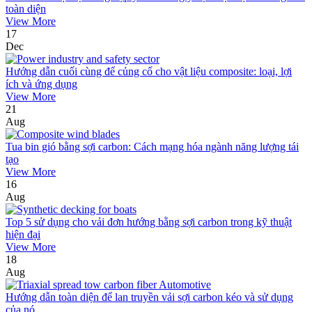
toàn diện
View More
17
Dec
Hướng dẫn cuối cùng để củng cố cho vật liệu composite: loại, lợi
ích và ứng dụng
View More
21
Aug
Tua bin gió bằng sợi carbon: Cách mạng hóa ngành năng lượng tái
tạo
View More
16
Aug
Top 5 sử dụng cho vải đơn hướng bằng sợi carbon trong kỹ thuật
hiện đại
View More
18
Aug
Hướng dẫn toàn diện để lan truyền vải sợi carbon kéo và sử dụng
của nó