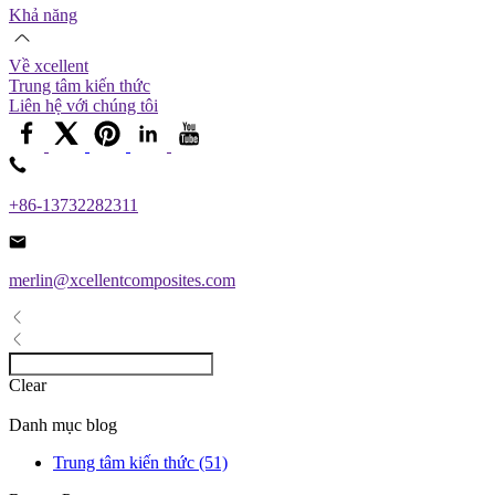
Khả năng
Về xcellent
Trung tâm kiến ​​thức
Liên hệ với chúng tôi
+86-13732282311
merlin@xcellentcomposites.com
Clear
Danh mục blog
Trung tâm kiến ​​thức (51)