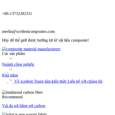
+86-13732282311
merlin@xcellentcomposites.com
Hãy để thế giới được hưởng lợi từ vật liệu composite!
Các sản phẩm
Ngành công nghiệp
Khả năng
Về xcellent
Trung tâm kiến ​​thức
Liên hệ với chúng tôi
Recommend
Vải đa sợi bằng sợi carbon