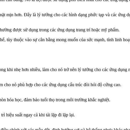
ặt mịn hơn. Đây là lý tưởng cho các hình dạng phức tạp và các ứng 
thường được sử dụng trong các ứng dụng trang trí hoặc mỹ phẩm.
hể, tùy thuộc vào sự cân bằng mong muốn của sức mạnh, tính linh hoạt
ong khi nhẹ hơn nhiều, làm cho nó trở nên lý tưởng cho các ứng dụng 
m cho nó phù hợp cho các ứng dụng cấu trúc đòi hỏi độ cứng cao.
òn hóa học, đảm bảo tuổi thọ trong môi trường khắc nghiệt.
ì hiệu suất ngay cả khi tải lặp đi lặp lại.
điều chỉnh với các mẫu dệt, định hướng sợi và hệ thống nhựa khác nha