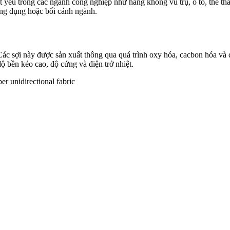
ết yếu trong các ngành công nghiệp như hàng không vũ trụ, ô tô, thể th
ứng dụng hoặc bối cảnh ngành.
 sợi này được sản xuất thông qua quá trình oxy hóa, cacbon hóa và đồ
ộ bền kéo cao, độ cứng và điện trở nhiệt.