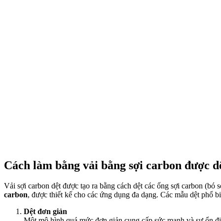
Cách làm bằng vải bằng sợi carbon được d
Vải sợi carbon dệt được tạo ra bằng cách dệt các ống sợi carbon (bó
carbon
, được thiết kế cho các ứng dụng đa dạng. Các mẫu dệt phổ b
Dệt đơn giản
Một mô hình quá mức đơn giản cung cấp sức mạnh và sự ổn địn