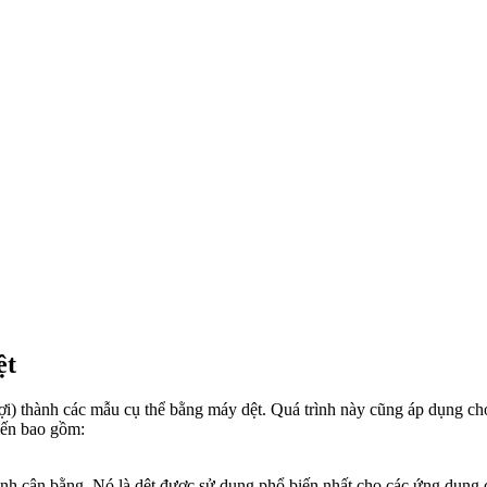
ệt
 sợi) thành các mẫu cụ thể bằng máy dệt. Quá trình này cũng áp dụng c
iến bao gồm:
h cân bằng. Nó là dệt được sử dụng phổ biến nhất cho các ứng dụng 