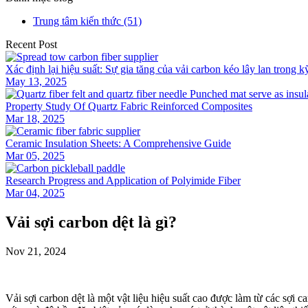
Trung tâm kiến ​​thức (51)
Recent Post
Xác định lại hiệu suất: Sự gia tăng của vải carbon kéo lây lan trong k
May 13, 2025
Property Study Of Quartz Fabric Reinforced Composites
Mar 18, 2025
Ceramic Insulation Sheets: A Comprehensive Guide
Mar 05, 2025
Research Progress and Application of Polyimide Fiber
Mar 04, 2025
Vải sợi carbon dệt là gì?
Nov 21, 2024
Vải sợi carbon dệt là một vật liệu hiệu suất cao được làm từ các sợi 