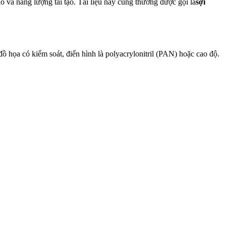
ao và năng lượng tái tạo. Tài liệu này cũng thường được gọi là
sợi
 họa có kiểm soát, điển hình là polyacrylonitril (PAN) hoặc cao độ.