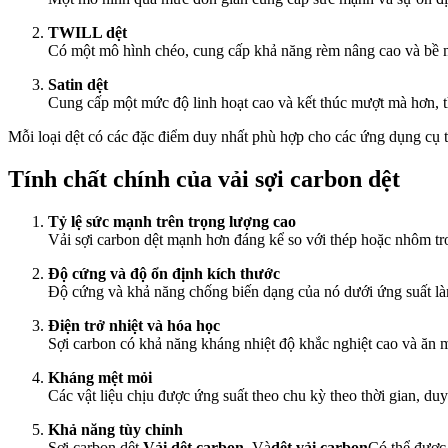
TWILL dệt
Có một mô hình chéo, cung cấp khả năng rèm nâng cao và bề m
Satin dệt
Cung cấp một mức độ linh hoạt cao và kết thúc mượt mà hơn, 
Mỗi loại dệt có các đặc điểm duy nhất phù hợp cho các ứng dụng cụ t
Tính chất chính của vải sợi carbon dệt
Tỷ lệ sức mạnh trên trọng lượng cao
Vải sợi carbon dệt mạnh hơn đáng kể so với thép hoặc nhôm tr
Độ cứng và độ ổn định kích thước
Độ cứng và khả năng chống biến dạng của nó dưới ứng suất là
Điện trở nhiệt và hóa học
Sợi carbon có khả năng kháng nhiệt độ khắc nghiệt cao và ăn m
Kháng mệt mỏi
Các vật liệu chịu được ứng suất theo chu kỳ theo thời gian, duy tr
Khả năng tùy chỉnh
Sợi carbon dệt,
Vải dệt carbon
, Và
dệt vải carbon
Có thể được 