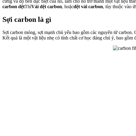
cứng và độ bền đặc biệt của nó, làm cho nó trở thành một vật liệu thi
carbon dệt
Thì
Vải dệt carbon
, hoặc
dệt vải carbon
, tùy thuộc vào 
Sợi carbon là gì
Sợi carbon mỏng, sợi mạnh chủ yếu bao gồm các nguyên tử carbon. Các
Kết quả là một vật liệu nhẹ có tính chất cơ học đáng chú ý, bao gồm đ