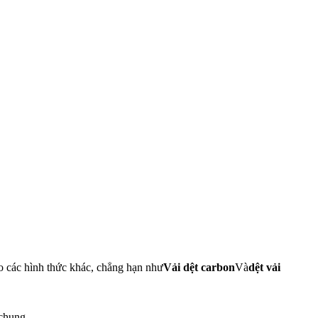
ho các hình thức khác, chẳng hạn như
Vải dệt carbon
Và
dệt vải
chung.