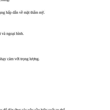
dụng hấp dẫn về mặt thẩm mỹ.
 và ngoại hình.
nhạy cảm với trọng lượng.
u để đáp ứng các yêu cầu hiệu suất cụ thể.