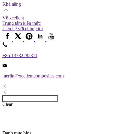
Khả năng
Về xcellent
Trung tâm kiến ​​thức
Liên hệ với chúng tôi
+86-13732282311
merlin@xcellentcomposites.com
Clear
Danh mục blog