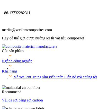
+86-13732282311
merlin@xcellentcomposites.com
Hãy để thế giới được hưởng lợi từ vật liệu composite!
Các sản phẩm
Ngành công nghiệp
Khả năng
Về xcellent
Trung tâm kiến ​​thức
Liên hệ với chúng tôi
Recommend
Vải đa sợi bằng sợi carbon