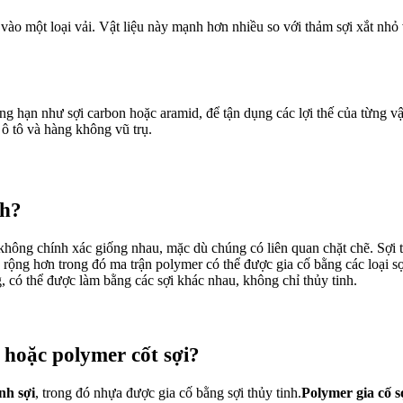
ục vào một loại vải. Vật liệu này mạnh hơn nhiều so với thảm sợi xắt n
chẳng hạn như sợi carbon hoặc aramid, để tận dụng các lợi thế của từng
 ô tô và hàng không vũ trụ.
nh?
không chính xác giống nhau, mặc dù chúng có liên quan chặt chẽ. Sợi t
e rộng hơn trong đó ma trận polymer có thể được gia cố bằng các loại s
g, có thể được làm bằng các sợi khác nhau, không chỉ thủy tinh.
 hoặc polymer cốt sợi?
nh sợi
, trong đó nhựa được gia cố bằng sợi thủy tinh.
Polymer gia cố s