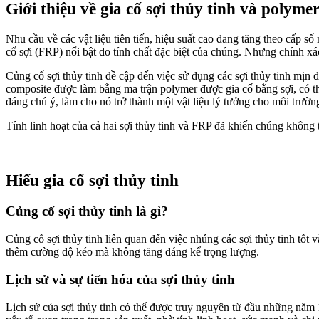
Giới thiệu về gia cố sợi thủy tinh và polymer
Nhu cầu về các vật liệu tiên tiến, hiệu suất cao đang tăng theo cấp s
cố sợi (FRP) nổi bật do tính chất đặc biệt của chúng. Nhưng chính xác 
Củng cố sợi thủy tinh đề cập đến việc sử dụng các sợi thủy tinh mịn
composite được làm bằng ma trận polymer được gia cố bằng sợi, có t
đáng chú ý, làm cho nó trở thành một vật liệu lý tưởng cho môi trường
Tính linh hoạt của cả hai sợi thủy tinh và FRP đã khiến chúng không t
Hiểu gia cố sợi thủy tinh
Củng cố sợi thủy tinh là gì?
Củng cố sợi thủy tinh liên quan đến việc nhúng các sợi thủy tinh tốt 
thêm cường độ kéo mà không tăng đáng kể trọng lượng.
Lịch sử và sự tiến hóa của sợi thủy tinh
Lịch sử của sợi thủy tinh có thể được truy nguyên từ đầu những năm 1