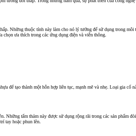
i phí tương đối thấp. Trong những năm qua, sự phát triển của công nghệ
ấp. Những thuộc tính này làm cho nó lý tưởng để sử dụng trong môi tr
ựa chọn ưa thích trong các ứng dụng điện và viễn thông.
a nhựa để tạo thành một hỗn hợp liên tục, mạnh mẽ và nhẹ. Loại gia cố
ên. Những tấm thảm này được sử dụng rộng rãi trong các sản phẩm đòi
rí tay hoặc phun lên.