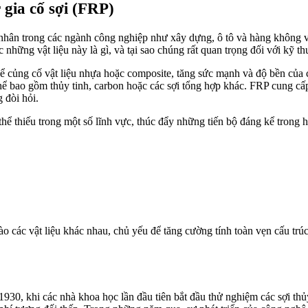
 gia cố sợi (FRP)
ố nhân trong các ngành công nghiệp như xây dựng, ô tô và hàng không vũ 
những vật liệu này là gì, và tại sao chúng rất quan trọng đối với kỹ th
 để củng cố vật liệu nhựa hoặc composite, tăng sức mạnh và độ bền của 
hể bao gồm thủy tinh, carbon hoặc các sợi tổng hợp khác. FRP cung cấ
 đòi hỏi.
hể thiếu trong một số lĩnh vực, thúc đẩy những tiến bộ đáng kể trong hi
vào các vật liệu khác nhau, chủ yếu để tăng cường tính toàn vẹn cấu trúc
930, khi các nhà khoa học lần đầu tiên bắt đầu thử nghiệm các sợi thủy