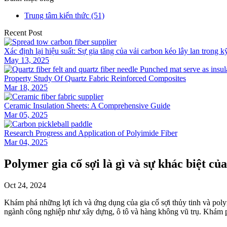
Trung tâm kiến ​​thức (51)
Recent Post
Xác định lại hiệu suất: Sự gia tăng của vải carbon kéo lây lan trong k
May 13, 2025
Property Study Of Quartz Fabric Reinforced Composites
Mar 18, 2025
Ceramic Insulation Sheets: A Comprehensive Guide
Mar 05, 2025
Research Progress and Application of Polyimide Fiber
Mar 04, 2025
Polymer gia cố sợi là gì và sự khác biệt của
Oct 24, 2024
Khám phá những lợi ích và ứng dụng của gia cố sợi thủy tinh và polym
ngành công nghiệp như xây dựng, ô tô và hàng không vũ trụ. Khám ph