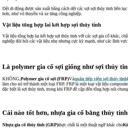
Dệt di động được sản xuất bằng cách dệt các sợi sợi thủy tinh liên t
hơn, như vỏ thuyền và xe tăng công nghiệp.
Vật liệu tổng hợp lai kết hợp sợi thủy tinh
Vật liệu tổng hợp lai kết hợp sợi thủy tinh với các sợi gia cố khác, 
nghiệp đòi hỏi các vật liệu nhẹ nhưng cực kỳ mạnh, như các lĩnh vực
Là polymer gia cố sợi giống như sợi thủy ti
KHÔNG,
Polymer gia cố sợi (FRP)
Và
quân tiếp viện sợi thủy tinh
làm cho nó trở thành một loại FRP. FRP là một loại vật liệu composit
đặc biệt là sợi thủy tinh, trong khi FRP đề cập đến tổng hợp nói chun
Cái nào tốt hơn, nhựa gia cố bằng thủy tinh
Nhựa gia cố thủy tinh (GRP)
thực chất là một thuật ngữ khác cho
Kí