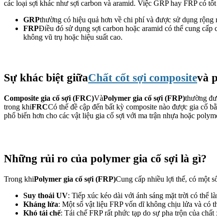
các loại sợi khác như sợi carbon và aramid. Việc GRP hay FRP có tố
GRP
thường có hiệu quả hơn về chi phí và được sử dụng rộng
FRP
Điều đó sử dụng sợi carbon hoặc aramid có thể cung cấp
không vũ trụ hoặc hiệu suất cao.
Sự khác biệt giữa
Chất cốt sợi composite
và p
Composite gia cố sợi (FRC)
Và
Polymer gia cố sợi (FRP)
thường đượ
trong khi
FRC
Có thể đề cập đến bất kỳ composite nào được gia cố bằ
phổ biến hơn cho các vật liệu gia cố sợi với ma trận nhựa hoặc polym
Những rủi ro của polymer gia cố sợi là gì?
Trong khi
Polymer gia cố sợi (FRP)
Cung cấp nhiều lợi thế, có một số
Suy thoái UV
: Tiếp xúc kéo dài với ánh sáng mặt trời có thể
Kháng lửa
: Một số vật liệu FRP vốn dĩ không chịu lửa và có th
Khó tái chế
: Tái chế FRP rất phức tạp do sự pha trộn của chấ