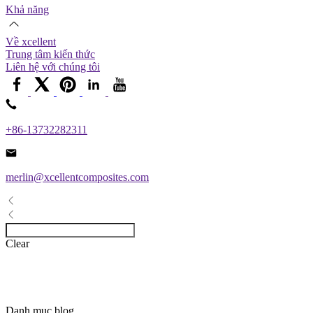
Khả năng
Về xcellent
Trung tâm kiến ​​thức
Liên hệ với chúng tôi
+86-13732282311
merlin@xcellentcomposites.com
Clear
Danh mục blog