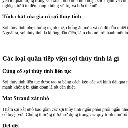
yếu tố quan trọng trong sản xuất, nhờ tính linh hoạt, sức mạnh và ch
nghiệp, từ ô tô đến hàng không vũ trụ và hơn thế nữa.
Tính chất của gia cố sợi thủy tinh
Sợi thủy tinh nhẹ nhưng mạnh mẽ, chống ăn mòn và có độ dẫn nhiệt th
Ngoài ra, sợi thủy tinh là không dẫn điện, làm cho nó trở thành một l
Các loại quân tiếp viện sợi thủy tinh là gì
Củng cố sợi thủy tinh liên tục
Sợi thủy tinh liên tục được tạo ra bằng cách kéo các sợi kính dài qu
mạnh không bị gián đoạn là rất cần thiết.
Mat Strand xắt nhỏ
Thảm sợi xắt nhỏ bao gồm các sợi thủy tinh ngắn phân phối ngẫu nhi
cố tuyệt vời. Chúng thường được sử dụng trong các quy trình như bố t
Dệt dệt