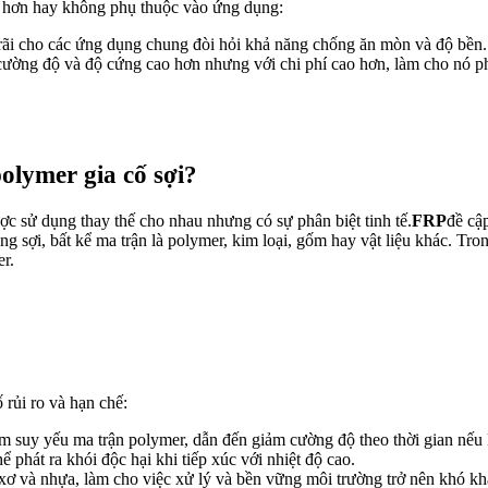
t hơn hay không phụ thuộc vào ứng dụng:
 rãi cho các ứng dụng chung đòi hỏi khả năng chống ăn mòn và độ bền.
 cường độ và độ cứng cao hơn nhưng với chi phí cao hơn, làm cho nó 
olymer gia cố sợi?
c sử dụng thay thế cho nhau nhưng có sự phân biệt tinh tế.
FRP
đề cập
ng sợi, bất kể ma trận là polymer, kim loại, gốm hay vật liệu khác. T
er.
 rủi ro và hạn chế:
 làm suy yếu ma trận polymer, dẫn đến giảm cường độ theo thời gian nế
ể phát ra khói độc hại khi tiếp xúc với nhiệt độ cao.
t xơ và nhựa, làm cho việc xử lý và bền vững môi trường trở nên khó kh